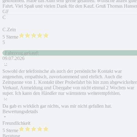
gekommen. Habe das Auto sehr gerne gefahren. Wünsche allzeit gute
Fahrt. Viel Spaß und vielen Dank für den Kauf. Gruß Thomas Hanse
GF
C
C.Zein
5 Sterne
5
Fahrzeug gekauft
09.07.2026
Sowohl der telefonische als auch der persönliche Kontakt war
angenehm, empathisch, zuvorkommend und ehrlich. Auch die
Zeitspanne von 1. Kontakt über Probefahrt bis hin zum abgewickelte
Verkauf, Anmeldung und Übergabe von nicht einmal 2 Wochen war
super. Ich kann den Händler nur wärmstens weiterempfehlen.
Da gab es wirklich gar nichts, was mir nicht gefallen hat.
Bewertungsdetails
Freundlichkeit
5 Sterne
Beratung