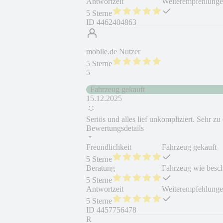
Antwortzeit
Weiterempfehlung
5 Sterne
ID
4462404863
mobile.de Nutzer
5 Sterne
5
Fahrzeug gekauft
15.12.2025
Seriös und alles lief unkompliziert. Sehr z
Bewertungsdetails
Freundlichkeit
Fahrzeug gekauft
5 Sterne
Beratung
Fahrzeug wie besc
5 Sterne
Antwortzeit
Weiterempfehlung
5 Sterne
ID
4457756478
R