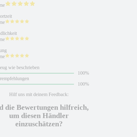
rne
rtzeit
rne
dlichkeit
rne
ung
rne
eug wie beschrieben
100%
erempfehlungen
100%
Hilf uns mit deinem Feedback:
d die Bewertungen hilfreich,
um diesen Händler
einzuschätzen?