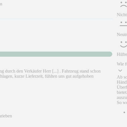
en
Nicht
Neutr
Hilfr
Wie f
ng durch den Verkäufer Herr [...] . Fahrzeug stand schon
hlagen, kurze Lieferzeit, fühlten uns gut aufgehoben
Ab so
Händl
Überb
biete
auszu
So we
hrieben