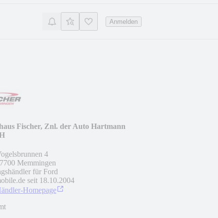
Anmelden
haus Fischer, Znl. der Auto Hartmann
H
ogelsbrunnen 4
7700
Memmingen
agshändler für Ford
obile.de seit
18.10.2004
Händler-Homepage
mt