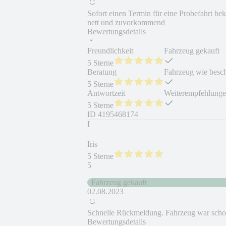
Sofort einen Termin für eine Probefahrt b
nett und zuvorkommend
Bewertungsdetails
Freundlichkeit
Fahrzeug gekauft
5 Sterne
Beratung
Fahrzeug wie besc
5 Sterne
Antwortzeit
Weiterempfehlung
5 Sterne
ID
4195468174
I
Iris
5 Sterne
5
Fahrzeug gekauft
02.08.2023
Schnelle Rückmeldung. Fahrzeug war schon 
Bewertungsdetails