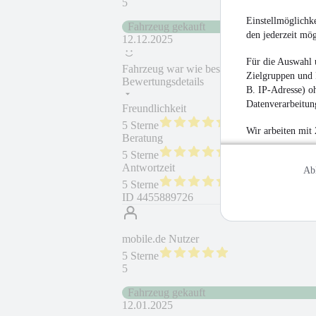
5
Einstellmöglichke
Fahrzeug gekauft
den jederzeit mö
12.12.2025
Für die Auswahl 
Fahrzeug war wie beschrieben. Verkäufer wa
Zielgruppen und 
Bewertungsdetails
B. IP-Adresse) oh
Datenverarbeitung
Freundlichkeit
Fahrzeug gekauft
5 Sterne
Wir arbeiten mit
Beratung
Fahrzeug wie besc
5 Sterne
Antwortzeit
Weiterempfehlung
Ab
5 Sterne
ID
4455889726
mobile.de Nutzer
5 Sterne
5
Fahrzeug gekauft
12.01.2025