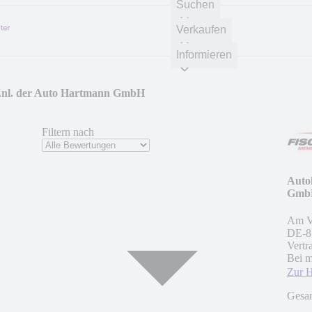
Suchen
Verkaufen
Informieren
 Znl. der Auto Hartmann GmbH
Filtern nach
Auto
Gmb
Am V
DE
-
8
Vertr
Bei m
Zur 
Gesa