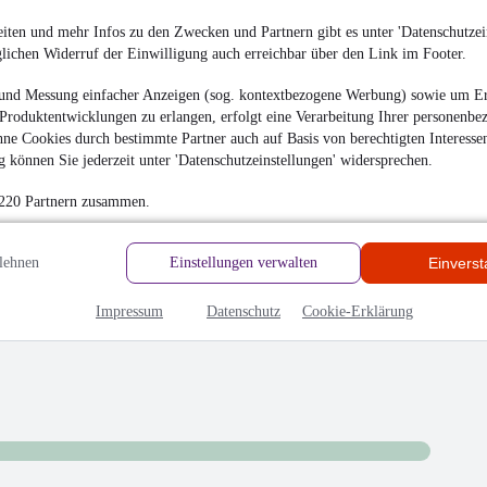
iten und mehr Infos zu den Zwecken und Partnern gibt es unter 'Datenschutzein
glichen Widerruf der Einwilligung auch erreichbar über den Link im Footer.
und Messung einfacher Anzeigen (sog. kontextbezogene Werbung) sowie um Er
r super nett jeder Zeit wieder.
Produktentwicklungen zu erlangen, erfolgt eine Verarbeitung Ihrer personenbe
ne Cookies durch bestimmte Partner auch auf Basis von berechtigten Interesse
 können Sie jederzeit unter 'Datenschutzeinstellungen' widersprechen.
 220 Partnern zusammen.
hrieben
en
lehnen
Einstellungen verwalten
Einvers
Impressum
Datenschutz
Cookie-Erklärung