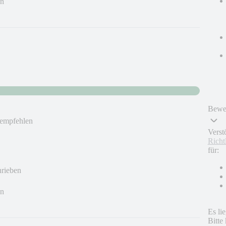
en
Bewer
u empfehlen
Verst
Richt
für:
hrieben
en
Es li
Bitte