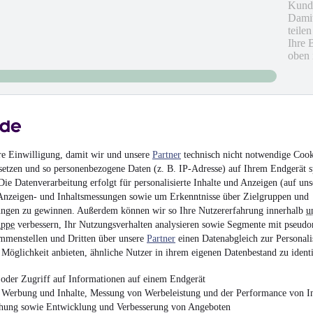
Kunde
Damit
teile
Ihre 
oben 
hönes Autohaus mit freundlichem Personal.
re Einwilligung, damit wir und unsere
Partner
technisch nicht notwendige Cook
setzen und so personenbezogene Daten (z. B. IP-Adresse) auf Ihrem Endgerät s
ie Datenverarbeitung erfolgt für personalisierte Inhalte und Anzeigen (auf uns
hrieben
Anzeigen- und Inhaltsmessungen sowie um Erkenntnisse über Zielgruppen und
ngen zu gewinnen. Außerdem können wir so Ihre Nutzererfahrung innerhalb
u
en
uppe
verbessern, Ihr Nutzungsverhalten analysieren sowie Segmente mit pseudo
mmenstellen und Dritten über unsere
Partner
einen Datenabgleich zur Personali
Möglichkeit anbieten, ähnliche Nutzer in ihrem eigenen Datenbestand zu identi
oder Zugriff auf Informationen auf einem Endgerät
e Werbung und Inhalte, Messung von Werbeleistung und der Performance von In
chung sowie Entwicklung und Verbesserung von Angeboten