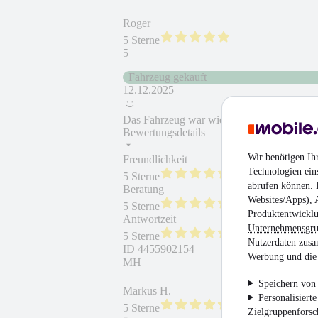
Roger
5 Sterne
5
Fahrzeug gekauft
12.12.2025
Das Fahrzeug war wie beschrieben. Sehr sc
Bewertungsdetails
Wir benötigen Ih
Freundlichkeit
Fahrzeug gekauft
Technologien ein
5 Sterne
abrufen können. D
Beratung
Fahrzeug wie besc
Websites/Apps), 
5 Sterne
Produktentwicklu
Antwortzeit
Weiterempfehlung
Unternehmensgr
5 Sterne
Nutzerdaten zusa
ID
4455902154
Werbung und die 
MH
Speichern von 
Markus H.
Personalisiert
5 Sterne
Zielgruppenfors