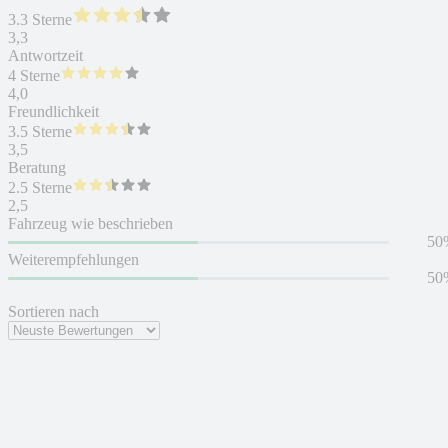
3.3 Sterne
3,3
Antwortzeit
4 Sterne
4,0
Freundlichkeit
3.5 Sterne
3,5
Beratung
2.5 Sterne
2,5
Fahrzeug wie beschrieben
50
Weiterempfehlungen
50
Sortieren nach