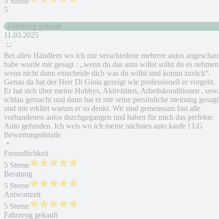
5 Sterne
5
Fahrzeug gekauft
11.03.2025
Bei allen Händlern wo ich mir verschiedene mehrere autos angeschau
habe wurde mir gesagt : ,,wenn du das auto willst sollst du es nehmen
wenn nicht dann entscheide dich was du willst und komm zurück“.
Genau da hat der Herr Di Gioia gezeigt wie professionell er vorgeht.
Er hat sich über meine Hobbys, Aktivitäten, Arbeitskonditionen , usw
schlau gemacht und dann hat er mir seine persönliche meinung gesagt
und mir erklärt warum er so denkt. Wir sind gemeinsam fast alle
vorhandenen autos durchgegangen und haben für mich das perfekte
Auto gefunden. Ich weis wo ich meine nächstes auto kaufe ! LG
Bewertungsdetails
Freundlichkeit
5 Sterne
Beratung
5 Sterne
Antwortzeit
5 Sterne
Fahrzeug gekauft