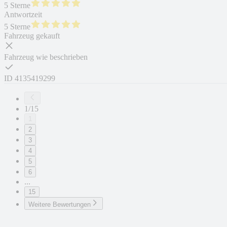
5 Sterne
Antwortzeit
5 Sterne
Fahrzeug gekauft
Fahrzeug wie beschrieben
ID
4135419299
1/15
1
2
3
4
5
6
...
15
Weitere Bewertungen