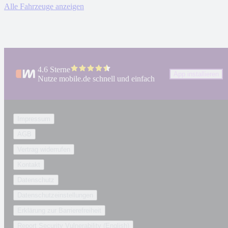
Alle Fahrzeuge anzeigen
4.6 Sterne
App installieren
Nutze mobile.de schnell und einfach
Impressum
AGB
Vertrag widerrufen
Kontakt
Datenschutz
Datenschutzeinstellungen
Erklärung zur Barrierefreiheit
Report Security Vulnerability (English)