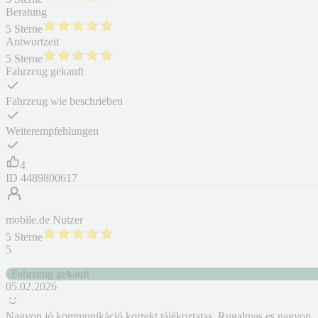
Beratung
5 Sterne
Antwortzeit
5 Sterne
Fahrzeug gekauft
Fahrzeug wie beschrieben
Weiterempfehlungen
4
ID
4489800617
mobile.de Nutzer
5 Sterne
5
Fahrzeug gekauft
05.02.2026
Nagyon jó kommunikáció,korrekt tájékoztatas. Rugalmas es nagyon