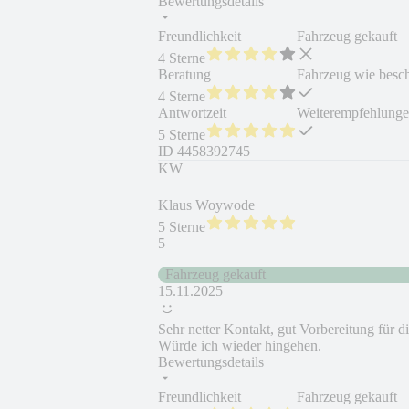
Bewertungsdetails
Freundlichkeit
Fahrzeug gekauft
4 Sterne
Beratung
Fahrzeug wie besc
4 Sterne
Antwortzeit
Weiterempfehlung
5 Sterne
ID
4458392745
KW
Klaus Woywode
5 Sterne
5
Fahrzeug gekauft
15.11.2025
Sehr netter Kontakt, gut Vorbereitung für d
Würde ich wieder hingehen.
Bewertungsdetails
Freundlichkeit
Fahrzeug gekauft