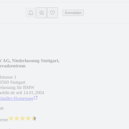
Anmelden
AG, Niederlassung Stuttgart,
rradzentrum
lstrasse 1
0569
Stuttgart
erlassung für BMW
obile.de seit
14.01.2004
Händler-Homepage
mt
terne