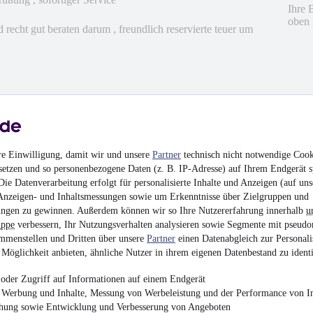
Ihre 
oben 
recht gut beraten darum , freundlich reservierte teuer um
hrieben
en
re Einwilligung, damit wir und unsere
Partner
technisch nicht notwendige Cook
setzen und so personenbezogene Daten (z. B. IP-Adresse) auf Ihrem Endgerät s
ie Datenverarbeitung erfolgt für personalisierte Inhalte und Anzeigen (auf uns
Anzeigen- und Inhaltsmessungen sowie um Erkenntnisse über Zielgruppen und
ngen zu gewinnen. Außerdem können wir so Ihre Nutzererfahrung innerhalb
u
uppe
verbessern, Ihr Nutzungsverhalten analysieren sowie Segmente mit pseudo
mmenstellen und Dritten über unsere
Partner
einen Datenabgleich zur Personali
Möglichkeit anbieten, ähnliche Nutzer in ihrem eigenen Datenbestand zu identi
oder Zugriff auf Informationen auf einem Endgerät
e Werbung und Inhalte, Messung von Werbeleistung und der Performance von In
chung sowie Entwicklung und Verbesserung von Angeboten