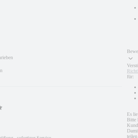
Bewer
hrieben
Verst
en
Richt
für:
Es li
Bitte
Kunde
Damit
teile
üßung , sofortiger Service