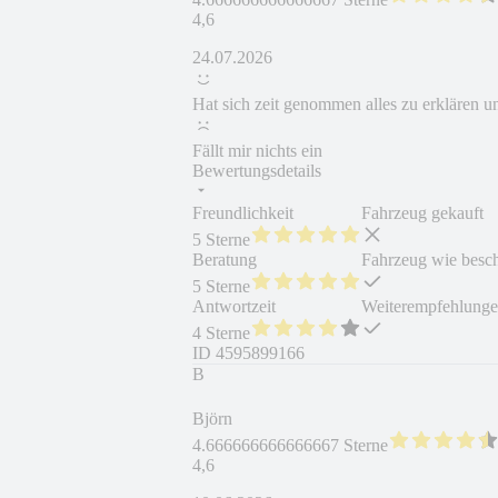
4,6
24.07.2026
Hat sich zeit genommen alles zu erklären 
Fällt mir nichts ein
Bewertungsdetails
Freundlichkeit
Fahrzeug gekauft
5 Sterne
Beratung
Fahrzeug wie besc
5 Sterne
Antwortzeit
Weiterempfehlung
4 Sterne
ID
4595899166
B
Björn
4.666666666666667 Sterne
4,6