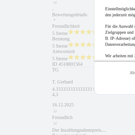
Einstellmöglichke
-
Bewertungsdetails
den jederzeit mö
Freundlichkeit
Fahrzeug gekauft
Für die Auswahl 
Zielgruppen und 
5 Sterne
B. IP-Adresse) oh
Beratung
Fahrzeug wie besc
Datenverarbeitung
5 Sterne
Antwortzeit
Weiterempfehlung
Wir arbeiten mit
5 Sterne
ID
4518801564
TG
Ab
T. Gerhard
4.333333333333333 Sterne
4,3
16.12.2025
Freundlich
Der Inzahlungnahmepreis....