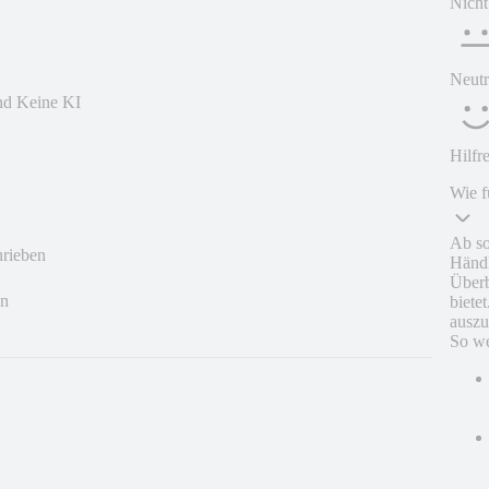
Nicht
Neutr
und Keine KI
Hilfr
Wie f
Ab so
hrieben
Händl
Überb
en
biete
auszu
So we