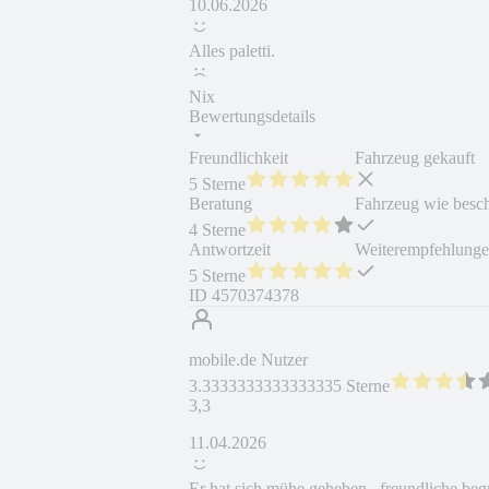
10.06.2026
Alles paletti.
Nix
Bewertungsdetails
Freundlichkeit
Fahrzeug gekauft
5 Sterne
Beratung
Fahrzeug wie besc
4 Sterne
Antwortzeit
Weiterempfehlung
5 Sterne
ID
4570374378
mobile.de Nutzer
3.3333333333333335 Sterne
3,3
11.04.2026
Er hat sich mühe geheben , freundliche begr