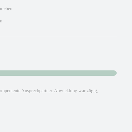
hrieben
en
ompentente Ansprechpartner. Abwicklung war zügig,