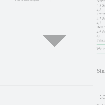
Antwo
4.8 S
4,8
Freun
4.7 S
4,7
Berat
4.6 S
4,6
Fahrz
Weit
Sin