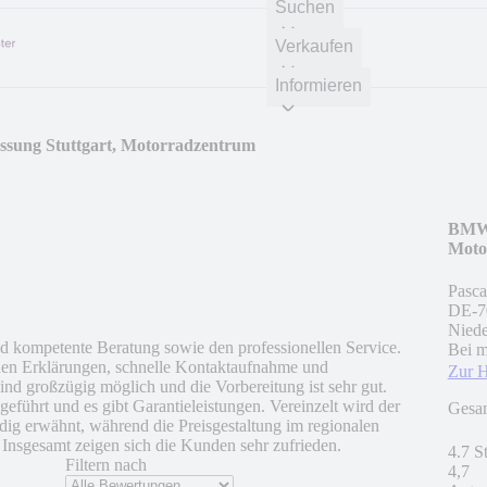
Suchen
Verkaufen
Informieren
sung Stuttgart, Motorradzentrum
BMW 
Moto
Pasca
DE
-
7
Nied
d kompetente Beratung sowie den professionellen Service.
Bei m
chen Erklärungen, schnelle Kontaktaufnahme und
Zur 
nd großzügig möglich und die Vorbereitung ist sehr gut.
eführt und es gibt Garantieleistungen. Vereinzelt wird der
Gesa
ig erwähnt, während die Preisgestaltung im regionalen
Insgesamt zeigen sich die Kunden sehr zufrieden.
4.7 S
Filtern nach
4,7