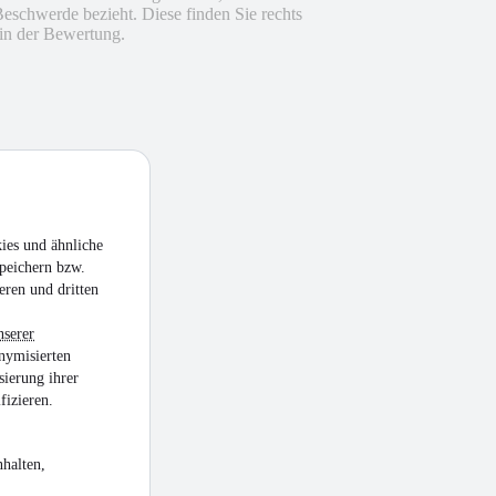
Beschwerde bezieht. Diese finden Sie rechts
in der Bewertung.
ies und ähnliche
peichern bzw.
eren und dritten
nserer
nymisierten
sierung ihrer
fizieren.
halten,