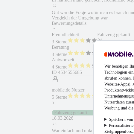
Gut war die Frage wofür man es brauch und 
Vergleich der Umgebung war
Bewertungsdetails
Freundlichkeit
Fahrzeug gekauft
3 Sterne
Beratung
Fahrzeug wie besc
3 Sterne
Antwortzeit
Weiterempfehlung
Wir benötigen Ih
4 Sterne
ID
4534555685
Technologien ein
abrufen können. D
Websites/Apps), 
mobile.de Nutzer
Produktentwicklu
Unternehmensgr
5 Sterne
Nutzerdaten zusa
5
Werbung und die 
Fahrzeug gekauft
18.03.2026
Speichern von 
Personalisiert
War einfach und unkompliziert
Zielgruppenfors