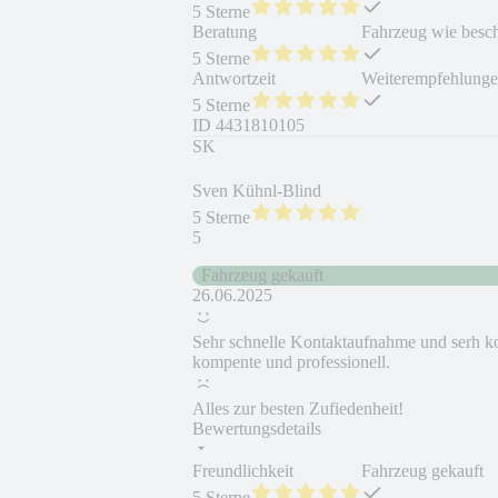
5 Sterne
Beratung
Fahrzeug wie besc
5 Sterne
Antwortzeit
Weiterempfehlung
5 Sterne
ID
4431810105
SK
Sven Kühnl-Blind
5 Sterne
5
Fahrzeug gekauft
26.06.2025
Sehr schnelle Kontaktaufnahme und serh k
kompente und professionell.
Alles zur besten Zufiedenheit!
Bewertungsdetails
Freundlichkeit
Fahrzeug gekauft
5 Sterne