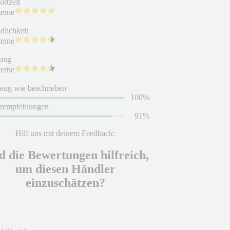
rtzeit
terne
dlichkeit
terne
ung
terne
eug wie beschrieben
100%
erempfehlungen
91%
Hilf uns mit deinem Feedback:
d die Bewertungen hilfreich,
um diesen Händler
einzuschätzen?