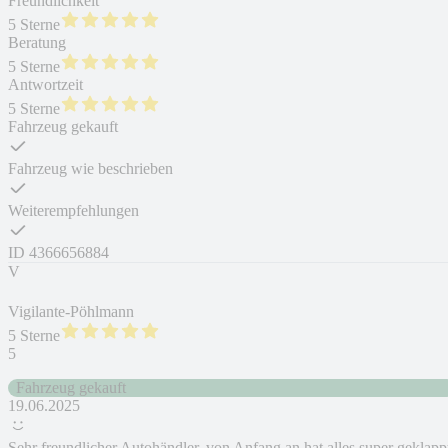
Freundlichkeit
5 Sterne
Beratung
5 Sterne
Antwortzeit
5 Sterne
Fahrzeug gekauft
Fahrzeug wie beschrieben
Weiterempfehlungen
ID
4366656884
V
Vigilante-Pöhlmann
5 Sterne
5
Fahrzeug gekauft
19.06.2025
Sehr freundlicher Autohändler, von Anfang an hat alles super geklapp