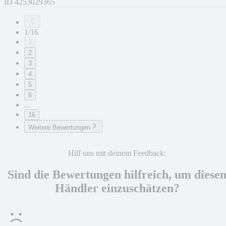
ID
4253029365
1/16
1
2
3
4
5
6
...
16
Weitere Bewertungen
Hilf uns mit deinem Feedback:
Sind die Bewertungen hilfreich, um diese
Händler einzuschätzen?