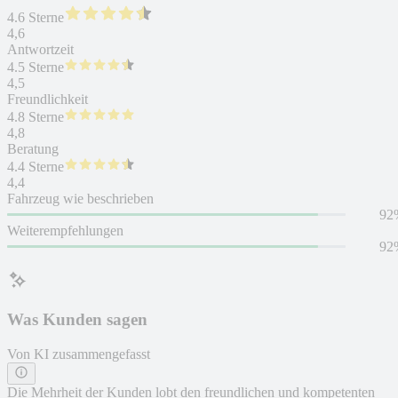
4.6 Sterne
4,6
Antwortzeit
4.5 Sterne
4,5
Freundlichkeit
4.8 Sterne
4,8
Beratung
4.4 Sterne
4,4
Fahrzeug wie beschrieben
92
Weiterempfehlungen
92
Was Kunden sagen
Von KI zusammengefasst
Die Mehrheit der Kunden lobt den freundlichen und kompetenten