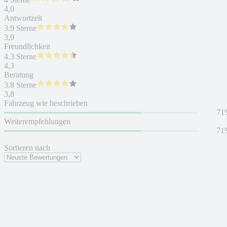
4,0
Antwortzeit
3.9 Sterne
3,9
Freundlichkeit
4.3 Sterne
4,3
Beratung
3.8 Sterne
3,8
Fahrzeug wie beschrieben
71
Weiterempfehlungen
71
Sortieren nach