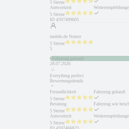
5 Sterne
Antwortzeit
Weiterempfehlung
5 Sterne
ID
4597499605
mobile.de Nutzer
5 Sterne
5
Fahrzeug gekauft
28.07.2026
Everything perfect
Bewertungsdetails
Freundlichkeit
Fahrzeug gekauft
5 Sterne
Beratung
Fahrzeug wie besc
5 Sterne
Antwortzeit
Weiterempfehlung
5 Sterne
ID
4597466823