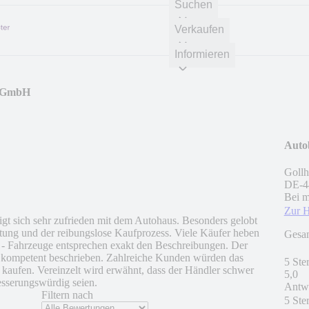
Suchen
Verkaufen
Informieren
r GmbH
Auto
Gollh
DE
-
4
Bei m
Zur 
t sich sehr zufrieden mit dem Autohaus. Besonders gelobt
atung und der reibungslose Kaufprozess. Viele Käufer heben
Gesa
r - Fahrzeuge entsprechen exakt den Beschreibungen. Der
nd kompetent beschrieben. Zahlreiche Kunden würden das
5 Ste
 kaufen. Vereinzelt wird erwähnt, dass der Händler schwer
5,0
esserungswürdig seien.
Antwo
Filtern nach
5 Ste