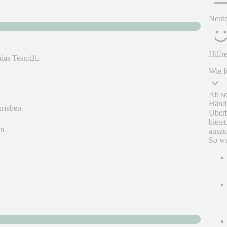
Neutr
Hilfr
 das Team👍🏼
Wie f
Ab so
Händl
hrieben
Überb
biete
en
auszu
So we