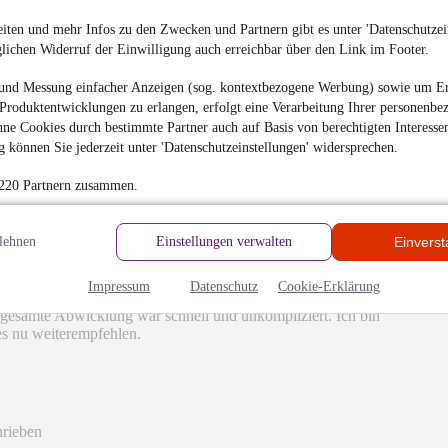
hrieben
iten und mehr Infos zu den Zwecken und Partnern gibt es unter 'Datenschutzein
en
glichen Widerruf der Einwilligung auch erreichbar über den Link im Footer.
und Messung einfacher Anzeigen (sog. kontextbezogene Werbung) sowie um Er
Produktentwicklungen zu erlangen, erfolgt eine Verarbeitung Ihrer personenbe
ne Cookies durch bestimmte Partner auch auf Basis von berechtigten Interesse
 können Sie jederzeit unter 'Datenschutzeinstellungen' widersprechen.
 220 Partnern zusammen.
lehnen
Einstellungen verwalten
Einvers
nde reibungslos. Herr Güner war sehr freundlich, kompetent
Impressum
Datenschutz
Cookie-Erklärung
beraten. Das Fahrzeug entsprach genau der Beschreibung und
gesamte Abwicklung war schnell und unkompliziert. Ich bin
es nu weiterempfehlen.
hrieben