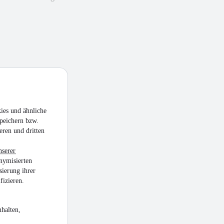
ies und ähnliche
peichern bzw.
eren und dritten
nserer
nymisierten
sierung ihrer
fizieren.
halten,