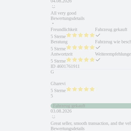
04.08.2026
All very good
Bewertungsdetails
Freundlichkeit
Fahrzeug gekauft
5 Sterne
Beratung
Fahrzeug wie besc
5 Sterne
Antwortzeit
Weiterempfehlung
5 Sterne
ID
4601761911
G
Gharevi
5 Sterne
5
Fahrzeug gekauft
03.08.2026
Great seller, smooth transaction, and the ve
Bewertungsdetails