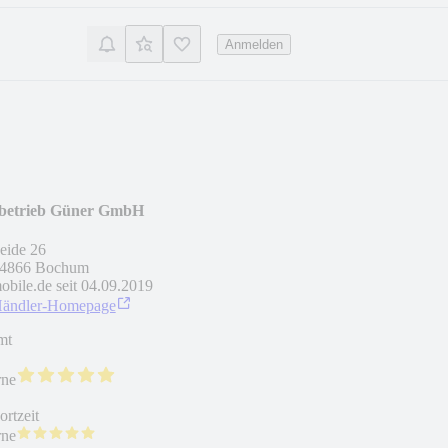
Anmelden
betrieb Güner GmbH
eide 26
4866
Bochum
obile.de seit
04.09.2019
Händler-Homepage
mt
rne
rtzeit
rne