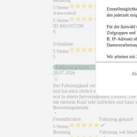
Beratung
Fahrzeug wie besc
5 Sterne
Einstellmöglichke
Antwortzeit
Weiterempfehlung
den jederzeit mö
5 Sterne
ID
4601057296
Für die Auswahl 
S
Zielgruppen und 
B. IP-Adresse) oh
Schmitzke
Datenverarbeitung
5 Sterne
5
Wir arbeiten mit
Fahrzeug gekauft
28.07.2026
Ab
Der Fahrzeugkauf verlief von Anfang bis E
und hat mich ehrlich sowie professionell 
war in einem hervorragenden Zustand. Die 
mit meinem Kauf sehr zufrieden und kann 
Bewertungsdetails
Freundlichkeit
Fahrzeug gekauft
5 Sterne
Beratung
Fahrzeug wie besc