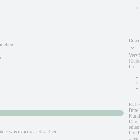
Bewer
hrieben
Verst
en
Richt
für:
Es li
Bitte
Kunde
Damit
teile
hicle was exactly as described
Ihre 
oben 