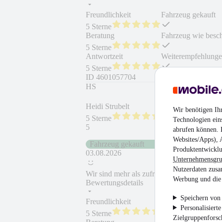
Freundlichkeit
Fahrzeug gekauft
5 Sterne
Beratung
Fahrzeug wie besc
5 Sterne
Antwortzeit
Weiterempfehlung
5 Sterne
ID
4601057704
HS
Heidi Strubelt
Wir benötigen Ih
5 Sterne
Technologien ein
5
abrufen können. D
Websites/Apps), 
Fahrzeug gekauft
Produktentwicklu
03.08.2026
Unternehmensgr
Nutzerdaten zusa
Wir sind mehr als zufrieden und sind über
Werbung und die 
Bewertungsdetails
Speichern von 
Freundlichkeit
Fahrzeug gekauft
Personalisiert
5 Sterne
Zielgruppenfors