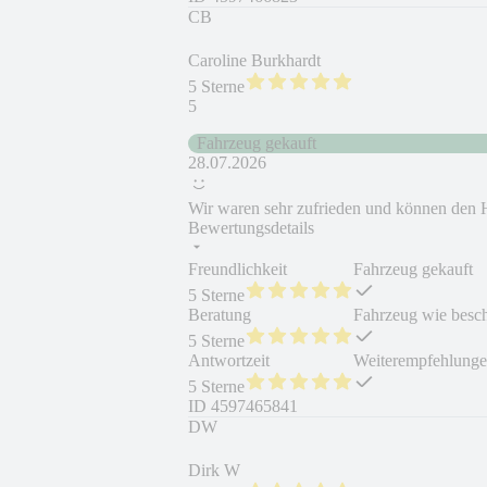
CB
Caroline Burkhardt
5 Sterne
5
Fahrzeug gekauft
28.07.2026
Wir waren sehr zufrieden und können den 
Bewertungsdetails
Freundlichkeit
Fahrzeug gekauft
5 Sterne
Beratung
Fahrzeug wie besc
5 Sterne
Antwortzeit
Weiterempfehlung
5 Sterne
ID
4597465841
DW
Dirk W