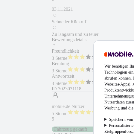
03.11.2021
Schneller Rückruf
Zu langsam und zu teuer
Bewertungsdetails
Freundlichkeit
Fahrzeug gekauft
3 Sterne
Beratung
Fahrzeug wie besc
Wir benötigen Ih
3 Sterne
Technologien ein
Antwortzeit
Weiterempfehlung
abrufen können. D
3 Sterne
Websites/Apps), 
ID
3023031118
Produktentwicklu
Unternehmensgr
Nutzerdaten zusa
mobile.de Nutzer
Werbung und die 
5 Sterne
5
Speichern von 
Personalisiert
Fahrzeug gekauft
Zielgruppenfors