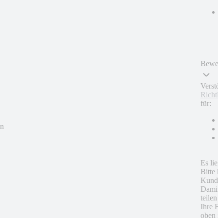
Bewer
Verst
Richt
für:
en
Es li
Bitte
Kunde
Damit
teile
Ihre 
oben 