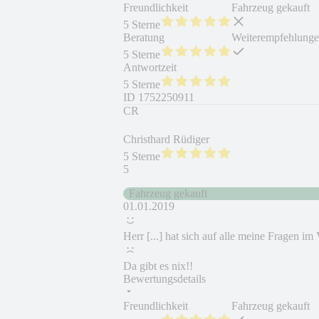
Freundlichkeit
Fahrzeug gekauft
5 Sterne
Beratung
Weiterempfehlung
5 Sterne
Antwortzeit
5 Sterne
ID
1752250911
CR
Christhard Rüdiger
5 Sterne
5
Fahrzeug gekauft
01.01.2019
Herr [...] hat sich auf alle meine Fragen i
Da gibt es nix!!
Bewertungsdetails
Freundlichkeit
Fahrzeug gekauft