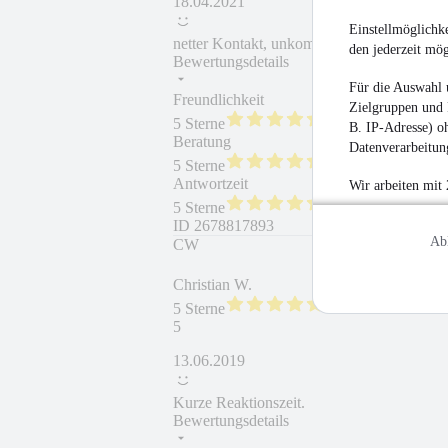
18.04.2021
Einstellmöglichke
netter Kontakt, unkomplizierte und schnell
den jederzeit mö
Bewertungsdetails
Für die Auswahl 
Freundlichkeit
Fahrzeug gekauft
Zielgruppen und 
5 Sterne
B. IP-Adresse) oh
Beratung
Fahrzeug wie besc
Datenverarbeitung
5 Sterne
Antwortzeit
Weiterempfehlung
Wir arbeiten mit
5 Sterne
ID
2678817893
Ab
CW
Christian W.
5 Sterne
5
13.06.2019
Kurze Reaktionszeit.
Bewertungsdetails