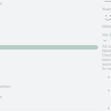
en
Neutr
Hilfr
Wie f
Ab so
Händl
Überb
biete
auszu
So we
hrieben
en