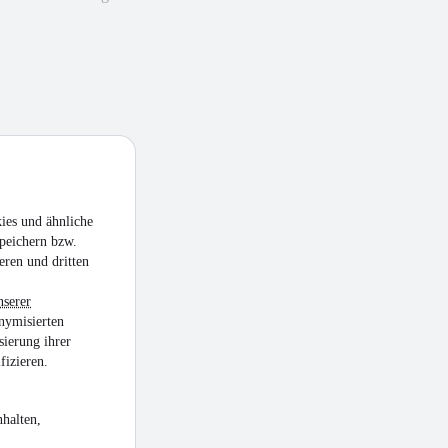
ies und ähnliche
peichern bzw.
eren und dritten
nserer
nymisierten
sierung ihrer
fizieren.
halten,