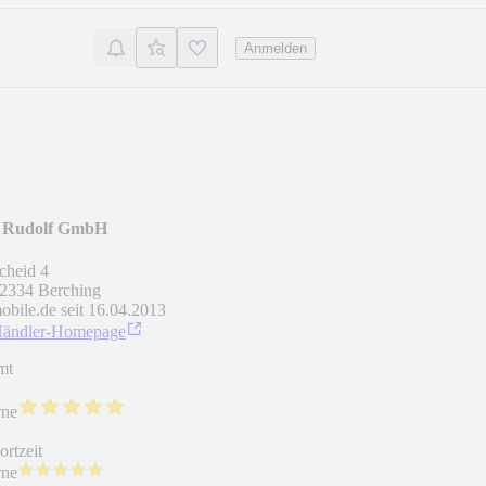
Anmelden
 Rudolf GmbH
cheid 4
2334
Berching
obile.de seit
16.04.2013
Händler-Homepage
mt
rne
rtzeit
rne