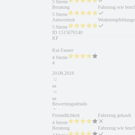
5 Sterne
Beratung
Fahrzeug wie besc
5 Sterne
Antwortzeit
Weiterempfehlung
5 Sterne
ID
1515070140
KF
Kut Fauser
4 Sterne
4
20.08.2018
aa
aa
Bewertungsdetails
Freundlichkeit
Fahrzeug gekauft
4 Sterne
Beratung
Fahrzeug wie besc