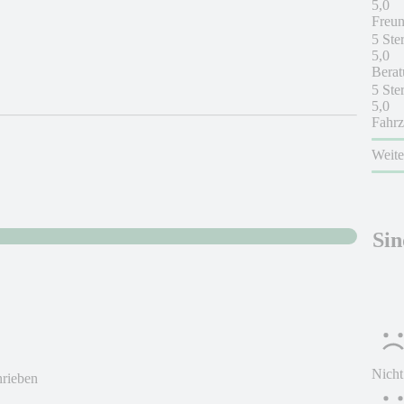
5,0
Freun
5 Ste
5,0
Berat
5 Ste
5,0
Fahrz
Weit
Sin
Nicht
hrieben