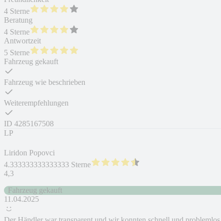
4 Sterne
Beratung
4 Sterne
Antwortzeit
5 Sterne
Fahrzeug gekauft
Fahrzeug wie beschrieben
Weiterempfehlungen
ID
4285167508
LP
Liridon Popovci
4.333333333333333 Sterne
4,3
Fahrzeug gekauft
11.04.2025
Der Händler war transparent und wir konnten schnell und problemlos