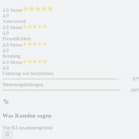
4.9 Sterne
4,9
Antwortzeit
4.9 Sterne
4,9
Freundlichkeit
4.9 Sterne
4,9
Beratung
4.9 Sterne
4,9
Fahrzeug wie beschrieben
97
Weiterempfehlungen
100
Was Kunden sagen
Von KI zusammengefasst