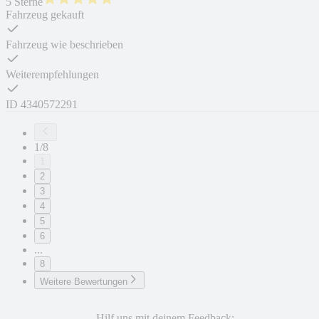
5 Sterne
Fahrzeug gekauft
Fahrzeug wie beschrieben
Weiterempfehlungen
ID
4340572291
1/8
1
2
3
4
5
6
...
8
Weitere Bewertungen
Hilf uns mit deinem Feedback: