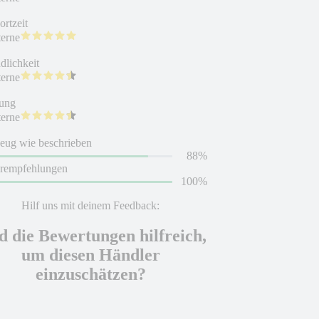
rtzeit
terne
dlichkeit
terne
ung
terne
eug wie beschrieben
88%
erempfehlungen
100%
Hilf uns mit deinem Feedback:
d die Bewertungen hilfreich,
um diesen Händler
einzuschätzen?