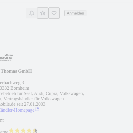
Anmelden
 Thomas GmbH
erbachweg 3
3332
Bornheim
cebetrieb für Seat, Audi, Cupra, Volkswagen,
, Vertragshändler für Volkswagen
obile.de seit
27.01.2003
Händler-Homepage
mt
terne