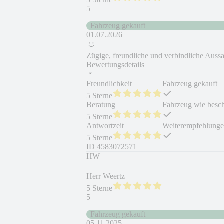
5
Fahrzeug gekauft
01.07.2026
Zügige, freundliche und verbindliche Auss
Bewertungsdetails
Freundlichkeit
Fahrzeug gekauft
5 Sterne
Beratung
Fahrzeug wie besc
5 Sterne
Antwortzeit
Weiterempfehlung
5 Sterne
ID
4583072571
HW
Herr Weertz
5 Sterne
5
Fahrzeug gekauft
05.11.2025