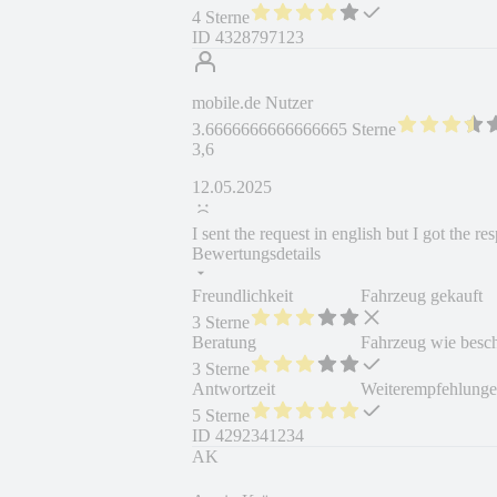
4 Sterne
ID
4328797123
mobile.de Nutzer
3.6666666666666665 Sterne
3,6
12.05.2025
I sent the request in english but I got the 
Bewertungsdetails
Freundlichkeit
Fahrzeug gekauft
3 Sterne
Beratung
Fahrzeug wie besc
3 Sterne
Antwortzeit
Weiterempfehlung
5 Sterne
ID
4292341234
AK