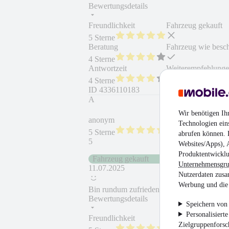
Bewertungsdetails
Freundlichkeit
Fahrzeug gekauft
5 Sterne
Beratung
Fahrzeug wie besc
4 Sterne
Antwortzeit
Weiterempfehlung
4 Sterne
ID
4336110183
A
Wir benötigen Ih
anonym
Technologien ein
5 Sterne
abrufen können. D
5
Websites/Apps), 
Produktentwicklu
Fahrzeug gekauft
Unternehmensgr
11.07.2025
Nutzerdaten zusa
Werbung und die 
Bin rundum zufrieden! Alles hat wie verein
Bewertungsdetails
Speichern von 
Personalisiert
Freundlichkeit
Fahrzeug gekauft
Zielgruppenfors