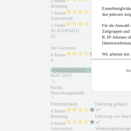
5 Sterne
Beratung
Fahrzeug wie besc
Einstellmöglichke
5 Sterne
den jederzeit mö
Antwortzeit
Weiterempfehlung
5 Sterne
Für die Auswahl 
ID
4333054511
Zielgruppen und 
JG
B. IP-Adresse) oh
Datenverarbeitung
Jos Goossens
Wir arbeiten mit
4 Sterne
4
Fahrzeug gekauft
Ab
04.07.2025
Nichts
Bewertungsdetails
Freundlichkeit
Fahrzeug gekauft
4 Sterne
Beratung
Fahrzeug wie besc
4 Sterne
Antwortzeit
Weiterempfehlung