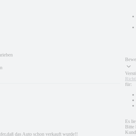
hrieben
Bewer
en
Verst
Richt
für:
Es li
Bitte
Kunde
fer,daß das Auto schon verkauft wurde!!