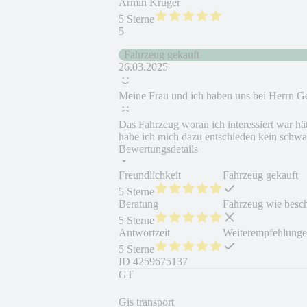
Armin Krüger
5 Sterne
5
Fahrzeug gekauft
26.03.2025
Meine Frau und ich haben uns bei Herrn Ge
Das Fahrzeug woran ich interessiert war hät
habe ich mich dazu entschieden kein schwa
Bewertungsdetails
Freundlichkeit
Fahrzeug gekauft
5 Sterne
Beratung
Fahrzeug wie besc
5 Sterne
Antwortzeit
Weiterempfehlung
5 Sterne
ID
4259675137
GT
Gis transport