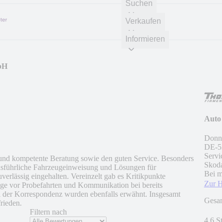
Suchen
Verkaufen
Informieren
bH
Auto
Donn
DE
-
5
Servi
 und kompetente Beratung sowie den guten Service. Besonders
Skoda
ausführliche Fahrzeugeinweisung und Lösungen für
Bei m
rlässig eingehalten. Vereinzelt gab es Kritikpunkte
Zur 
lege vor Probefahrten und Kommunikation bei bereits
i der Korrespondenz wurden ebenfalls erwähnt. Insgesamt
Gesa
rieden.
Filtern nach
4.6 S