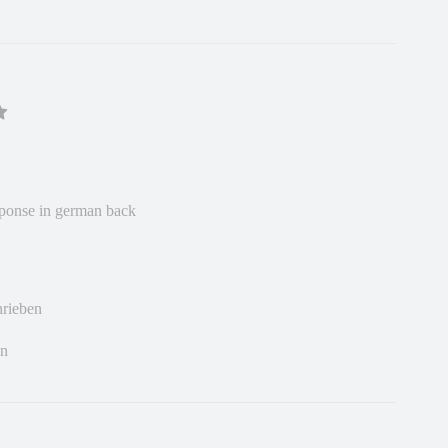
response in german back
hrieben
en