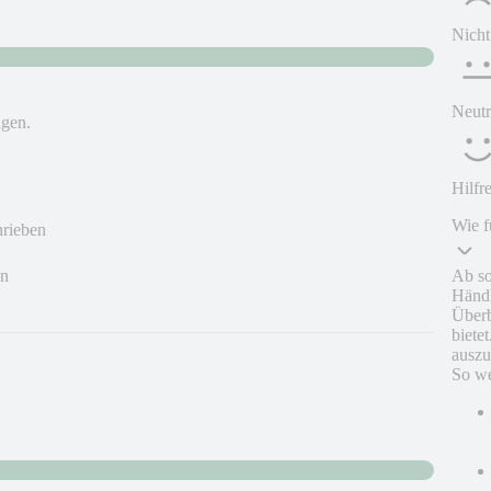
Nicht
Neutr
agen.
Hilfr
Wie f
hrieben
Ab so
en
Händl
Überb
biete
auszu
So we