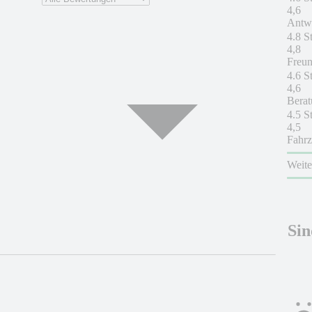
4,6
Antwo
4.8 S
4,8
Freun
4.6 S
4,6
Berat
4.5 S
4,5
Fahrz
Weit
Sin