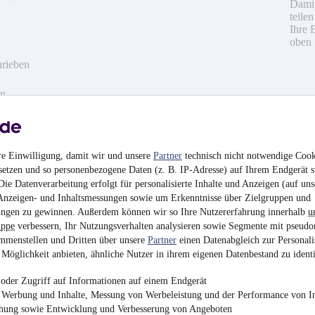
Damit
teile
Ihre 
oben 
hrieben
en
re Einwilligung, damit wir und unsere
Partner
technisch nicht notwendige Cook
setzen und so personenbezogene Daten (z. B. IP-Adresse) auf Ihrem Endgerät s
ie Datenverarbeitung erfolgt für personalisierte Inhalte und Anzeigen (auf uns
Anzeigen- und Inhaltsmessungen sowie um Erkenntnisse über Zielgruppen und
ngen zu gewinnen. Außerdem können wir so Ihre Nutzererfahrung innerhalb
u
uppe
verbessern, Ihr Nutzungsverhalten analysieren sowie Segmente mit pseudo
mmenstellen und Dritten über unsere
Partner
einen Datenabgleich zur Personali
Möglichkeit anbieten, ähnliche Nutzer in ihrem eigenen Datenbestand zu identi
bart geklappt!
oder Zugriff auf Informationen auf einem Endgerät
e Werbung und Inhalte, Messung von Werbeleistung und der Performance von In
chung sowie Entwicklung und Verbesserung von Angeboten