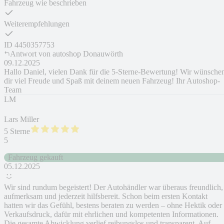
Fahrzeug wie beschrieben
Weiterempfehlungen
ID
4450357753
Antwort von
autoshop Donauwörth
09.12.2025
Hallo Daniel, vielen Dank für die 5-Sterne-Bewertung! Wir wünsche
dir viel Freude und Spaß mit deinem neuen Fahrzeug! Ihr Autoshop-
Team
LM
Lars Miller
5 Sterne
5
Fahrzeug gekauft
05.12.2025
Wir sind rundum begeistert! Der Autohändler war überaus freundlich,
aufmerksam und jederzeit hilfsbereit. Schon beim ersten Kontakt
hatten wir das Gefühl, bestens beraten zu werden – ohne Hektik oder
Verkaufsdruck, dafür mit ehrlichen und kompetenten Informationen.
Die gesamte Abwicklung verlief reibungslos und transparent. Auf