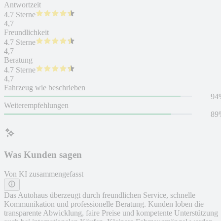
Antwortzeit
4.7 Sterne
4,7
Freundlichkeit
4.7 Sterne
4,7
Beratung
4.7 Sterne
4,7
Fahrzeug wie beschrieben
94
Weiterempfehlungen
89
Was Kunden sagen
Von KI zusammengefasst
Das Autohaus überzeugt durch freundlichen Service, schnelle
Kommunikation und professionelle Beratung. Kunden loben die
transparente Abwicklung, faire Preise und kompetente Unterstützung