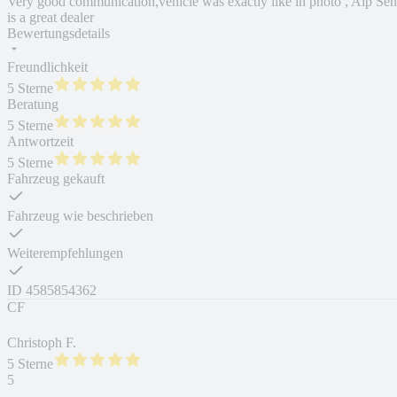
Very good communication,vehicle was exactly like in photo , Alp Sen
is a great dealer
Bewertungsdetails
Freundlichkeit
5 Sterne
Beratung
5 Sterne
Antwortzeit
5 Sterne
Fahrzeug gekauft
Fahrzeug wie beschrieben
Weiterempfehlungen
ID
4585854362
CF
Christoph F.
5 Sterne
5