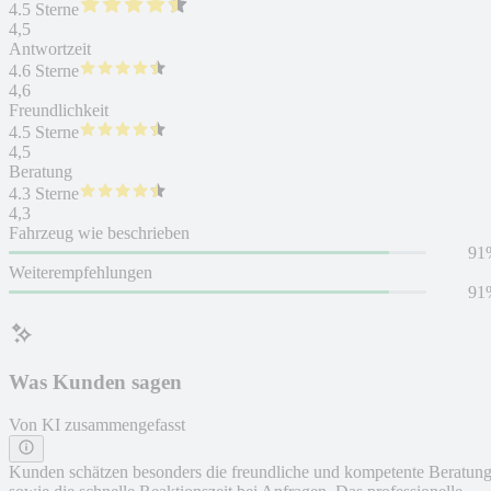
4.5 Sterne
4,5
Antwortzeit
4.6 Sterne
4,6
Freundlichkeit
4.5 Sterne
4,5
Beratung
4.3 Sterne
4,3
Fahrzeug wie beschrieben
91
Weiterempfehlungen
91
Was Kunden sagen
Von KI zusammengefasst
Kunden schätzen besonders die freundliche und kompetente Beratun