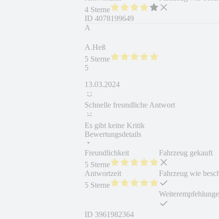
4 Sterne
ID
4078199649
A
A.Heß
5 Sterne
5
13.03.2024
Schnelle freundliche Antwort
Es gibt keine Kritik
Bewertungsdetails
Freundlichkeit
Fahrzeug gekauft
5 Sterne
Antwortzeit
Fahrzeug wie besc
5 Sterne
Weiterempfehlung
ID
3961982364