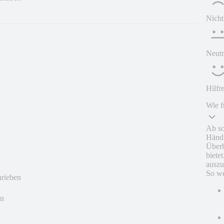
Nicht
Neutr
Hilfr
Wie f
Ab so
Händl
Überb
biete
auszu
So we
hrieben
en