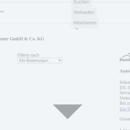
Suchen
Verkaufen
Informieren
böhmer GmbH & Co. KG
Filtern nach
Auto
Jölle
DE
-
3
Servi
Vertr
Bei m
Zur 
Gesa