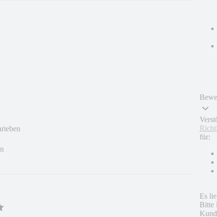
Bewer
Verst
Richt
hrieben
für:
en
Es li
Bitte
Kunde