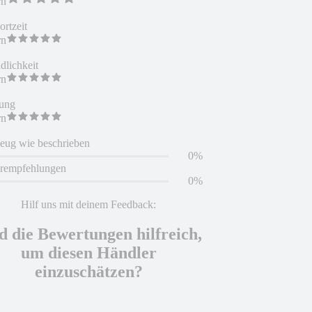
rn
rtzeit
rn
dlichkeit
rn
ung
rn
eug wie beschrieben
0%
erempfehlungen
0%
Hilf uns mit deinem Feedback:
d die Bewertungen hilfreich,
um diesen Händler
einzuschätzen?