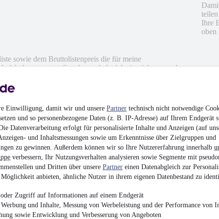
Damit
teile
Ihre 
oben 
iste sowie dem Bruttolistenpreis die für meine
nicht beantwortet. Stattdessen habe ich ein nichtssagendens
re Einwilligung, damit wir und unsere
Partner
technisch nicht notwendige Cook
setzen und so personenbezogene Daten (z. B. IP-Adresse) auf Ihrem Endgerät s
en
ie Datenverarbeitung erfolgt für personalisierte Inhalte und Anzeigen (auf uns
Anzeigen- und Inhaltsmessungen sowie um Erkenntnisse über Zielgruppen und
ngen zu gewinnen. Außerdem können wir so Ihre Nutzererfahrung innerhalb
u
uppe
verbessern, Ihr Nutzungsverhalten analysieren sowie Segmente mit pseudo
mmenstellen und Dritten über unsere
Partner
einen Datenabgleich zur Personali
Möglichkeit anbieten, ähnliche Nutzer in ihrem eigenen Datenbestand zu identi
oder Zugriff auf Informationen auf einem Endgerät
e Werbung und Inhalte, Messung von Werbeleistung und der Performance von In
chung sowie Entwicklung und Verbesserung von Angeboten