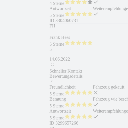
4 Sterne
Antwortzeit
Weiterempfehlung
5 Sterne
ID
3304060731
FH
Frank Hess
5 Sterne
5
14.06.2022
Schneller Kontakt
Bewertungsdetails
Freundlichkeit
Fahrzeug gekauft
5 Sterne
Beratung
Fahrzeug wie besc
5 Sterne
Antwortzeit
Weiterempfehlung
5 Sterne
ID
3299657266