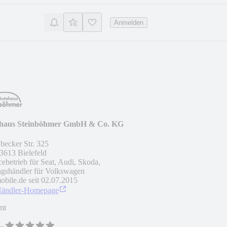
Anmelden
haus Steinböhmer GmbH & Co. KG
nbecker Str. 325
3613
Bielefeld
cebetrieb für Seat, Audi, Skoda,
agshändler für Volkswagen
obile.de seit
02.07.2015
Händler-Homepage
mt