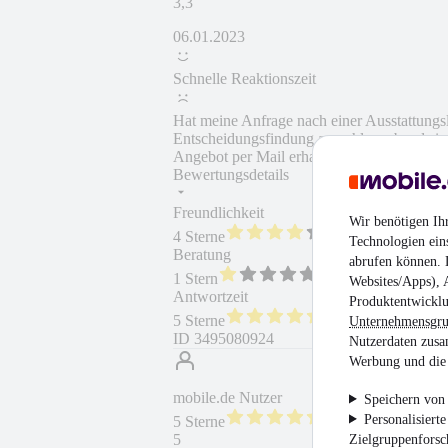
3,3
06.01.2023
Schnelle Reaktionszeit
Hat meine Anfrage nach einer Ausstattungsl
Entscheidungsfindung ausschlaggebend sind 
Angebot per Mail erhalten.
Bewertungsdetails
Freundlichkeit
Fahrzeug gekauft
Wir benötigen Ih
4 Sterne
Technologien ein
Beratung
Weiterempfehlung
abrufen können. D
1 Stern
Websites/Apps), 
Antwortzeit
Produktentwicklu
5 Sterne
Unternehmensgr
ID
3495080924
Nutzerdaten zusa
Werbung und die 
mobile.de Nutzer
Speichern von 
Personalisiert
5 Sterne
5
Zielgruppenfors