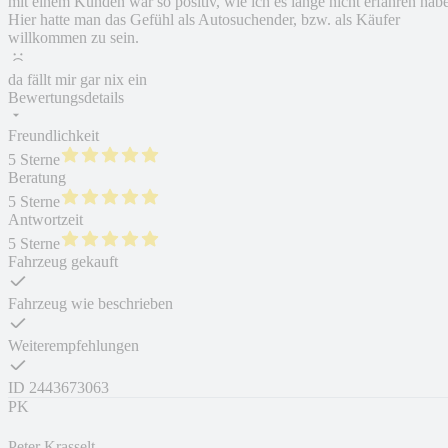
mit einem Kunden war so positiv, wie ich es lange nicht erfahren habe
Hier hatte man das Gefühl als Autosuchender, bzw. als Käufer
willkommen zu sein.
da fällt mir gar nix ein
Bewertungsdetails
Freundlichkeit
5 Sterne
Beratung
5 Sterne
Antwortzeit
5 Sterne
Fahrzeug gekauft
Fahrzeug wie beschrieben
Weiterempfehlungen
ID
2443673063
PK
Peter Krasselt