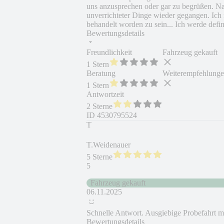
uns anzusprechen oder gar zu begrüßen. N
unverrichteter Dinge wieder gegangen. Ich n
behandelt worden zu sein... Ich werde defi
Bewertungsdetails
Freundlichkeit
Fahrzeug gekauft
1 Stern
Beratung
Weiterempfehlung
1 Stern
Antwortzeit
2 Sterne
ID
4530795524
T
T.Weidenauer
5 Sterne
5
Fahrzeug gekauft
06.11.2025
Schnelle Antwort. Ausgiebige Probefahrt m
Bewertungsdetails