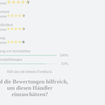
terne
rtzeit
terne
dlichkeit
terne
ung
terne
eug wie beschrieben
100%
erempfehlungen
83%
Hilf uns mit deinem Feedback:
d die Bewertungen hilfreich,
um diesen Händler
einzuschätzen?