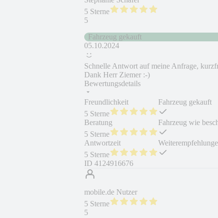
5 Sterne
5
Fahrzeug gekauft
05.10.2024
Schnelle Antwort auf meine Anfrage, kurzfri
Dank Herr Ziemer :-)
Bewertungsdetails
Freundlichkeit
Fahrzeug gekauft
5 Sterne
Beratung
Fahrzeug wie besc
5 Sterne
Antwortzeit
Weiterempfehlung
5 Sterne
ID
4124916676
mobile.de Nutzer
5 Sterne
5