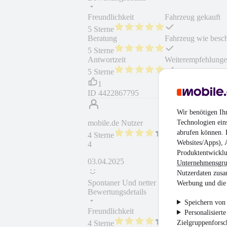
Freundlichkeit
Fahrzeug gekauft
5 Sterne
Beratung
Fahrzeug wie besc
5 Sterne
Antwortzeit
Weiterempfehlung
5 Sterne
1
ID
4422867795
Wir benötigen Ih
Technologien ein
mobile.de Nutzer
abrufen können. D
4 Sterne
Websites/Apps), 
4
Produktentwicklu
03.04.2025
Unternehmensgr
Nutzerdaten zusa
Spontaner Und netter Kontakt
Werbung und die 
Bewertungsdetails
Speichern von 
Freundlichkeit
Fahrzeug gekauft
Personalisiert
Zielgruppenfors
4 Sterne