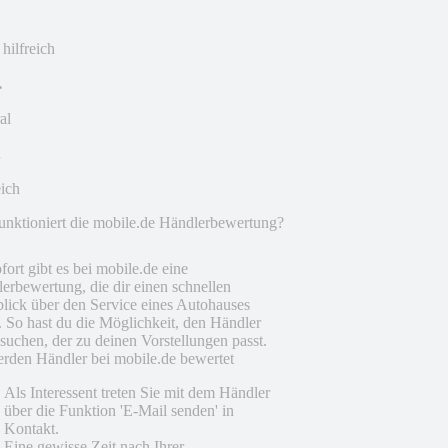
 hilfreich
al
eich
unktioniert die mobile.de Händlerbewertung?
fort gibt es bei mobile.de eine
erbewertung, die dir einen schnellen
lick über den Service eines Autohauses
t. So hast du die Möglichkeit, den Händler
suchen, der zu deinen Vorstellungen passt.
rden Händler bei mobile.de bewertet
Als Interessent treten Sie mit dem Händler
über die Funktion 'E-Mail senden' in
Kontakt.
Eine gewisse Zeit nach Ihrer