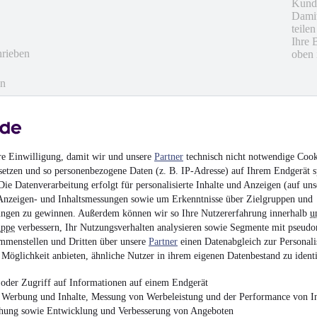
Kunde
Damit
teile
Ihre 
hrieben
oben 
en
re Einwilligung, damit wir und unsere
Partner
technisch nicht notwendige Cook
setzen und so personenbezogene Daten (z. B. IP-Adresse) auf Ihrem Endgerät s
ie Datenverarbeitung erfolgt für personalisierte Inhalte und Anzeigen (auf uns
Anzeigen- und Inhaltsmessungen sowie um Erkenntnisse über Zielgruppen und
ngen zu gewinnen. Außerdem können wir so Ihre Nutzererfahrung innerhalb
u
uppe
verbessern, Ihr Nutzungsverhalten analysieren sowie Segmente mit pseudo
mmenstellen und Dritten über unsere
Partner
einen Datenabgleich zur Personali
Möglichkeit anbieten, ähnliche Nutzer in ihrem eigenen Datenbestand zu identi
oder Zugriff auf Informationen auf einem Endgerät
e Werbung und Inhalte, Messung von Werbeleistung und der Performance von In
chung sowie Entwicklung und Verbesserung von Angeboten