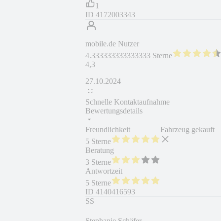
1
ID
4172003343
mobile.de Nutzer
4.333333333333333 Sterne
4,3
27.10.2024
Schnelle Kontaktaufnahme
Bewertungsdetails
Freundlichkeit
Fahrzeug gekauft
5 Sterne
Beratung
3 Sterne
Antwortzeit
5 Sterne
ID
4140416593
SS
Stephanie Schäfer