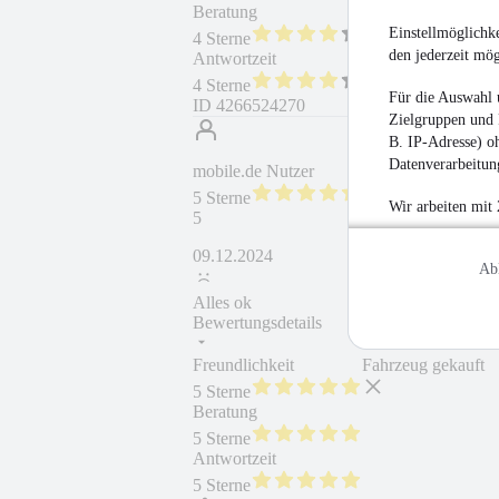
Beratung
Fahrzeug wie besc
Einstellmöglichke
4 Sterne
den jederzeit mö
Antwortzeit
Weiterempfehlung
4 Sterne
Für die Auswahl 
ID
4266524270
Zielgruppen und 
B. IP-Adresse) oh
Datenverarbeitung
mobile.de Nutzer
5 Sterne
Wir arbeiten mit
5
09.12.2024
Ab
Alles ok
Bewertungsdetails
Freundlichkeit
Fahrzeug gekauft
5 Sterne
Beratung
5 Sterne
Antwortzeit
5 Sterne