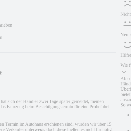
Nicht
hrieben
Neutr
en
Hilfr
Wie f
Ab so
Händl
Überb
biete
auszu
 hat sich der Händler zwei Tage später gemeldet, meinen
So we
das Fahrzeug beim Besichtigungstermin für eine Probefahrt
ten Termin im Autohaus erschienen sind, wurden wir über 15
e Verkäufer unterwegs, doch diese hielten es nicht für nötig