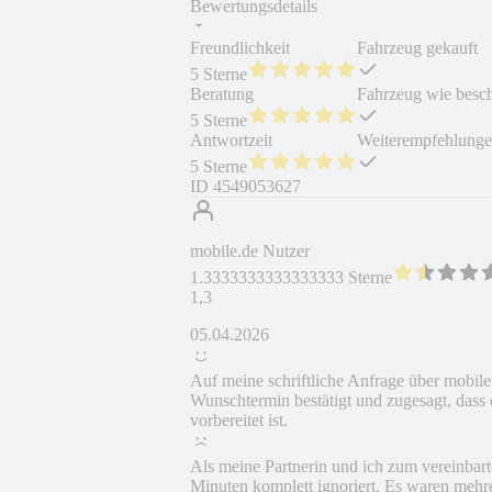
Bewertungsdetails
Freundlichkeit
Fahrzeug gekauft
5 Sterne
Beratung
Fahrzeug wie besc
5 Sterne
Antwortzeit
Weiterempfehlung
5 Sterne
ID
4549053627
mobile.de Nutzer
1.3333333333333333 Sterne
1,3
05.04.2026
Auf meine schriftliche Anfrage über mobile
Wunschtermin bestätigt und zugesagt, dass 
vorbereitet ist.
Als meine Partnerin und ich zum vereinbar
Minuten komplett ignoriert. Es waren mehrer