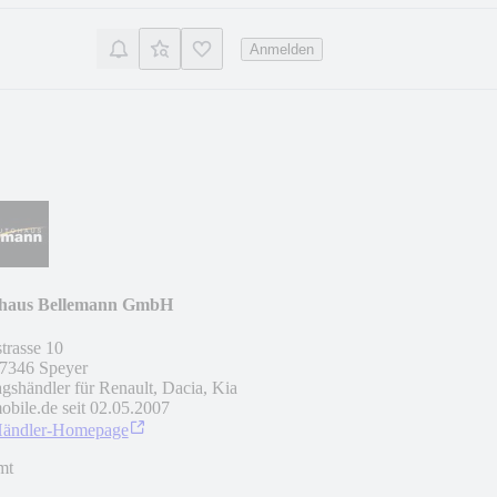
Anmelden
haus Bellemann GmbH
strasse 10
7346
Speyer
agshändler für Renault, Dacia, Kia
obile.de seit
02.05.2007
Händler-Homepage
mt