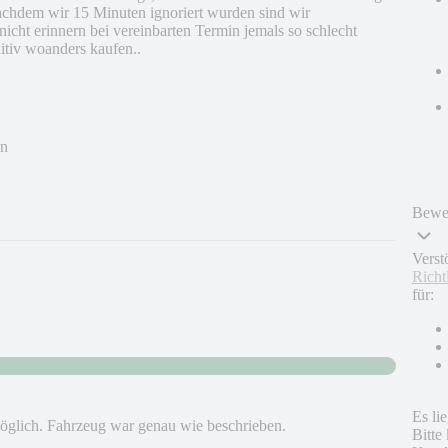
achdem wir 15 Minuten ignoriert wurden sind wir
icht erinnern bei vereinbarten Termin jemals so schlecht
nitiv woanders kaufen..
en
Bewer
Verst
Richt
für:
Es li
öglich. Fahrzeug war genau wie beschrieben.
Bitte