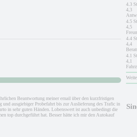
4.3 S
4,3
Antwo
4.5 S
4,5
Freun
4.4 S
4,4
Berat
4.1 S
4,1
Fahrz
Weit
ührlichen Beantwortung meiner email über den kurzfristigen
 und ausgiebiger Probefahrt bis zur Auslieferung des Trafic in
Sin
rto in sehr guten Händen. Lobenswert ist auch unbedingt die
en top durchgeführt hat. Besser hätte ich mir den Autokauf