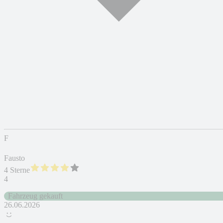
F
Fausto
4 Sterne
4
Fahrzeug gekauft
26.06.2026