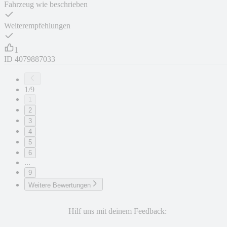
Fahrzeug wie beschrieben
Weiterempfehlungen
1
ID
4079887033
1/9
1
2
3
4
5
6
...
9
Weitere Bewertungen
Hilf uns mit deinem Feedback: