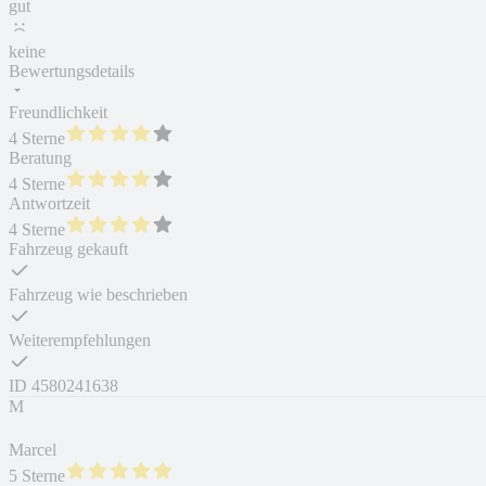
gut
keine
Bewertungsdetails
Freundlichkeit
4 Sterne
Beratung
4 Sterne
Antwortzeit
4 Sterne
Fahrzeug gekauft
Fahrzeug wie beschrieben
Weiterempfehlungen
ID
4580241638
M
Marcel
5 Sterne