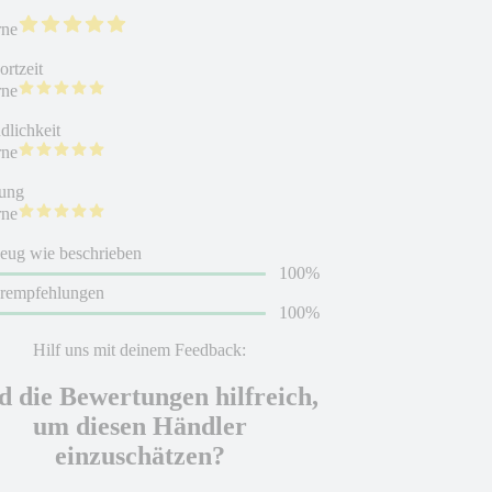
rne
rtzeit
rne
dlichkeit
rne
ung
rne
eug wie beschrieben
100%
erempfehlungen
100%
Hilf uns mit deinem Feedback:
d die Bewertungen hilfreich,
um diesen Händler
einzuschätzen?