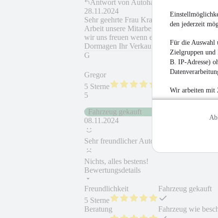
Antwort von
Autohaus Schwab-Tolles
28.11.2024
Einstellmöglichke
Sehr geehrte Frau Krautschick, vielen Dan
den jederzeit mö
Arbeit unsere Mitarbeiter. Auch wenn es d
wir uns freuen wenn es vielleicht in naher
Für die Auswahl 
Dormagen Ihr Verkaufsteam vom Autohaus
Zielgruppen und 
G
B. IP-Adresse) oh
Datenverarbeitung
Gregor
5 Sterne
Wir arbeiten mit
5
Fahrzeug gekauft
Ab
08.11.2024
Sehr freundlicher Autohändler!
Nichts, alles bestens!
Bewertungsdetails
Freundlichkeit
Fahrzeug gekauft
5 Sterne
Beratung
Fahrzeug wie besc