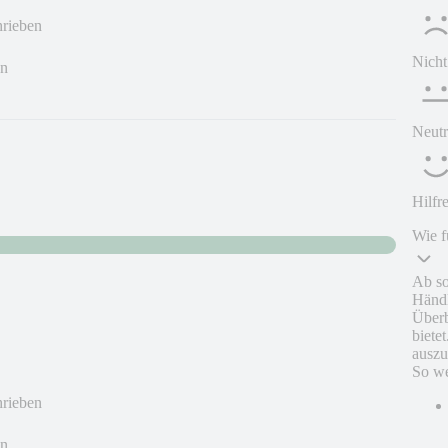
hrieben
Nicht
en
Neutr
Hilfr
Wie f
Ab so
Händl
Überb
biete
auszu
So we
hrieben
en