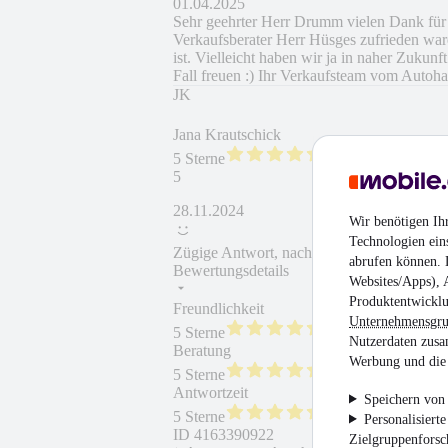
01.04.2025
Sehr geehrter Herr Drumm vielen Dank für 
Verkaufsberater Herr Hüsges zufrieden wa
ist. Vielleicht haben wir ja in naher Zukun
Fall freuen :) Ihr Verkaufsteam vom Autoh
JK
Jana Krautschick
5 Sterne
5
28.11.2024
Wir benötigen Ih
Technologien ein
Zügige Antwort, nach Lösungen gesucht, v
abrufen können. D
Bewertungsdetails
Websites/Apps), 
Produktentwicklu
Freundlichkeit
Fahrzeug gekauft
Unternehmensgr
5 Sterne
Nutzerdaten zusa
Beratung
Fahrzeug wie besc
Werbung und die 
5 Sterne
Antwortzeit
Weiterempfehlung
Speichern von 
5 Sterne
Personalisiert
ID
4163390922
Zielgruppenfors