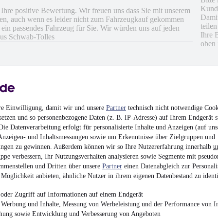
Kunde
Ihre positive Bewertung. Wir freuen uns dass Sie mit unserem
Damit
ren, auch wenn es leider nicht zum Fahrzeugkauf gekommen
teile
ft ein passendes Fahrzeug für Sie. Wir würden uns auf jeden
Ihre 
aus Schwab-Tolles
oben 
re Einwilligung, damit wir und unsere
Partner
technisch nicht notwendige Cook
setzen und so personenbezogene Daten (z. B. IP-Adresse) auf Ihrem Endgerät s
erbindliche Angaben
ie Datenverarbeitung erfolgt für personalisierte Inhalte und Anzeigen (auf uns
Anzeigen- und Inhaltsmessungen sowie um Erkenntnisse über Zielgruppen und
ngen zu gewinnen. Außerdem können wir so Ihre Nutzererfahrung innerhalb
u
uppe
verbessern, Ihr Nutzungsverhalten analysieren sowie Segmente mit pseudo
mmenstellen und Dritten über unsere
Partner
einen Datenabgleich zur Personali
hrieben
Möglichkeit anbieten, ähnliche Nutzer in ihrem eigenen Datenbestand zu identi
en
oder Zugriff auf Informationen auf einem Endgerät
e Werbung und Inhalte, Messung von Werbeleistung und der Performance von In
chung sowie Entwicklung und Verbesserung von Angeboten