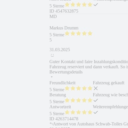
5 Sterne
ID
4547632875
MD
Markus Drumm
5 Sterne
5
31.03.2025
Guter Kontakt und faire Inzahlungskondit
Fahrzeug reserviert und dann verkauft. So is
Bewertungsdetails
Freundlichkeit
Fahrzeug gekauft
5 Sterne
Beratung
Fahrzeug wie besc
5 Sterne
Antwortzeit
Weiterempfehlung
5 Sterne
ID
4263714478
Antwort von
Autohaus Schwab-Tolles