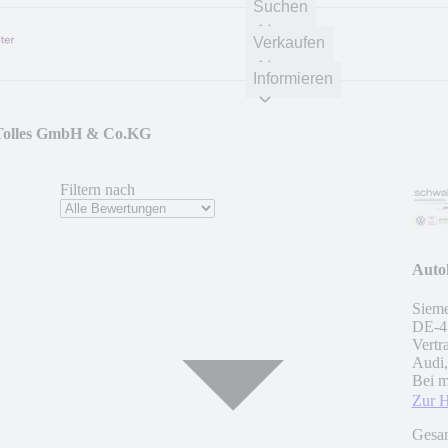
Suchen
Verkaufen
Informieren
-Tolles GmbH & Co.KG
Filtern nach
Auto
Sieme
DE
-
4
Vertr
Audi
Bei m
Zur 
Gesa