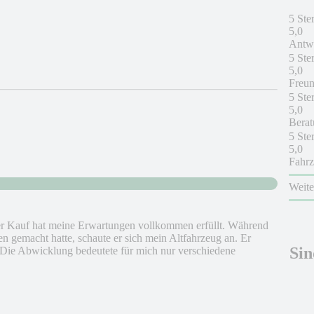
5 Ste
5,0
Antwo
5 Ste
5,0
Freun
5 Ste
5,0
Berat
5 Ste
5,0
Fahrz
Weit
der Kauf hat meine Erwartungen vollkommen erfüllt. Während
 gemacht hatte, schaute er sich mein Altfahrzeug an. Er
Sin
. Die Abwicklung bedeutete für mich nur verschiedene
.