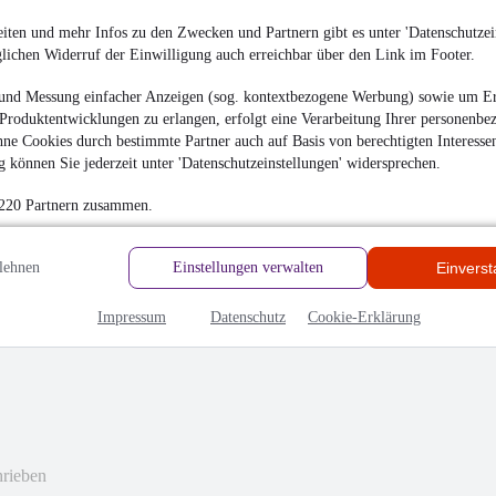
 GmbH & Co.KG
iten und mehr Infos zu den Zwecken und Partnern gibt es unter 'Datenschutzein
k für Ihre Positive Bewertung unseres Autohauses und der
glichen Widerruf der Einwilligung auch erreichbar über den Link im Footer.
ieses Mal nicht zu einem Fahrzeugkauf gekommen ist, würden
 Zukunft soweit sein sollte. Schöne Grüße aus Neuss und
und Messung einfacher Anzeigen (sog. kontextbezogene Werbung) sowie um Er
 Schwab-Tolles
Produktentwicklungen zu erlangen, erfolgt eine Verarbeitung Ihrer personenbe
ne Cookies durch bestimmte Partner auch auf Basis von berechtigten Interesse
 können Sie jederzeit unter 'Datenschutzeinstellungen' widersprechen.
 220 Partnern zusammen.
lehnen
Einstellungen verwalten
Einvers
Impressum
Datenschutz
Cookie-Erklärung
hrieben