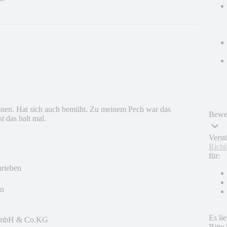
ionen. Hat sich auch bemüht. Zu meinem Pech war das
Bewer
t das halt mal.
Verst
Richt
für:
hrieben
en
Es li
 GmbH & Co.KG
Bitte