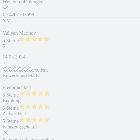
Weiterempfehlungen
ID
4207703698
YM
Yuliyan Marinov
5 Sterne
5
14.03.2024
🤗🤗🤗🤗🤗🤗exellent
Bewertungsdetails
Freundlichkeit
5 Sterne
Beratung
5 Sterne
Antwortzeit
5 Sterne
Fahrzeug gekauft
Fahrzeug wie beschrieben