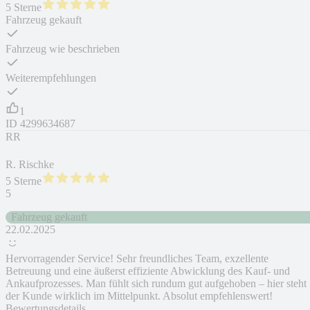
5 Sterne
Fahrzeug gekauft
Fahrzeug wie beschrieben
Weiterempfehlungen
1
ID
4299634687
RR
R. Rischke
5 Sterne
5
Fahrzeug gekauft
22.02.2025
Hervorragender Service! Sehr freundliches Team, exzellente
Betreuung und eine äußerst effiziente Abwicklung des Kauf- und
Ankaufprozesses. Man fühlt sich rundum gut aufgehoben – hier steht
der Kunde wirklich im Mittelpunkt. Absolut empfehlenswert!
Bewertungsdetails