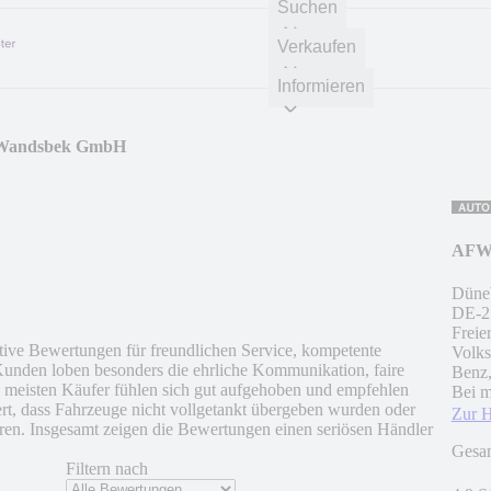
Suchen
Verkaufen
Informieren
 Wandsbek GmbH
AFW 
Düneb
DE
-
2
Freie
tive Bewertungen für freundlichen Service, kompetente
Volks
Kunden loben besonders die ehrliche Kommunikation, faire
Benz,
 meisten Käufer fühlen sich gut aufgehoben und empfehlen
Bei m
iert, dass Fahrzeuge nicht vollgetankt übergeben wurden oder
Zur 
en. Insgesamt zeigen die Bewertungen einen seriösen Händler
Gesa
Filtern nach