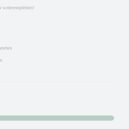
r weiterempfehlen!
hrieben
en