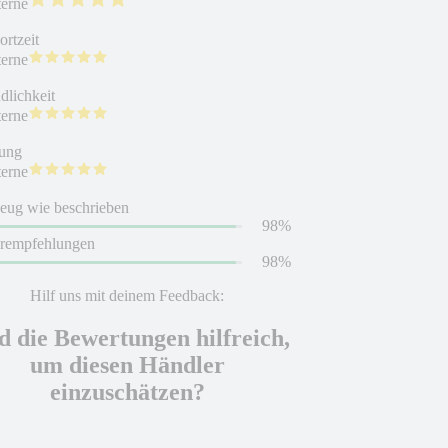
terne
rtzeit
terne
dlichkeit
terne
ung
terne
eug wie beschrieben
98%
erempfehlungen
98%
Hilf uns mit deinem Feedback:
d die Bewertungen hilfreich,
um diesen Händler
einzuschätzen?