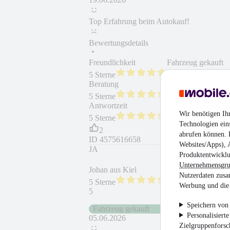
Top Erfahrung beim Autokauf!
Bewertungsdetails
Freundlichkeit
Fahrzeug gekauft
5 Sterne
Beratung
Fahrzeug wie besc
5 Sterne
Antwortzeit
Weiterempfehlung
Wir benötigen Ih
5 Sterne
Technologien ein
2
abrufen können. D
ID
4575616658
Websites/Apps), 
JA
Produktentwicklu
Unternehmensgr
Johan aus Kiel
Nutzerdaten zusa
5 Sterne
Werbung und die 
5
Speichern von 
Fahrzeug gekauft
Personalisiert
05.06.2026
Zielgruppenfors