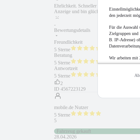
Ehrlichkeit. Schneller Kontakt. Seriös. Ku
Einstellmöglichke
Anzeige und bin glücklich es gekauft zu ha
den jederzeit mö
-
Für die Auswahl 
Bewertungsdetails
Zielgruppen und 
B. IP-Adresse) oh
Freundlichkeit
Fahrzeug gekauft
Datenverarbeitung
5 Sterne
Beratung
Fahrzeug wie besc
Wir arbeiten mit
5 Sterne
Antwortzeit
Weiterempfehlung
Ab
5 Sterne
2
ID
4567223129
mobile.de Nutzer
5 Sterne
5
Fahrzeug gekauft
28.04.2026