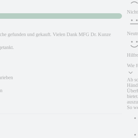
Nicht
Neutr
sche gefunden und gekauft. Vielen Dank MFG Dr. Kunze
etankt.
Hilfr
Wie f
hrieben
Ab so
Händl
en
Überb
biete
auszu
So we