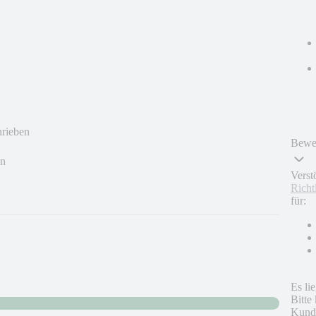
hrieben
Bewer
en
Verst
Richt
für:
Es li
Bitte
Kunde