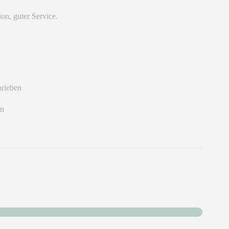
n, guter Service.
hrieben
en