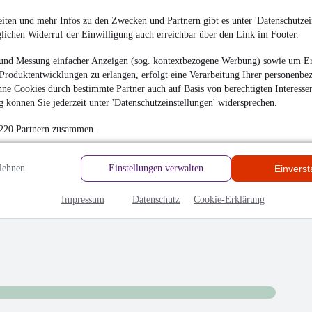
rzum: ein vernünftiger Händler. Das Auto entsprach der
iten und mehr Infos zu den Zwecken und Partnern gibt es unter 'Datenschutzein
ben.
glichen Widerruf der Einwilligung auch erreichbar über den Link im Footer.
und Messung einfacher Anzeigen (sog. kontextbezogene Werbung) sowie um Er
Produktentwicklungen zu erlangen, erfolgt eine Verarbeitung Ihrer personenbe
ne Cookies durch bestimmte Partner auch auf Basis von berechtigten Interesse
 können Sie jederzeit unter 'Datenschutzeinstellungen' widersprechen.
hrieben
 220 Partnern zusammen.
en
lehnen
Einstellungen verwalten
Einvers
Impressum
Datenschutz
Cookie-Erklärung