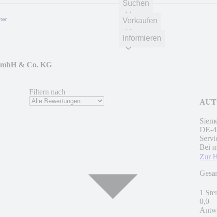
Suchen
Verkaufen
Informieren
GmbH & Co. KG
Filtern nach
AUT
Sieme
DE
-
4
Servi
Bei m
Zur 
Gesa
1 Ste
0,0
Antwo