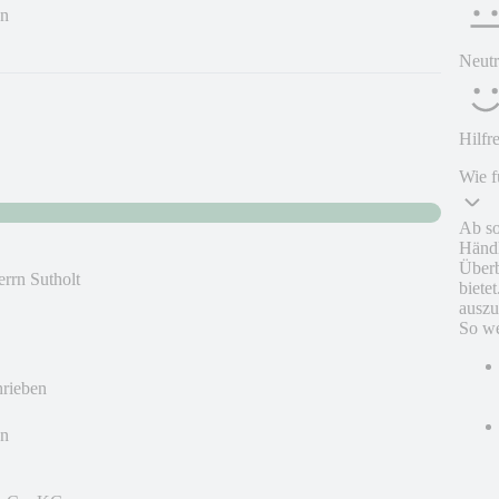
en
Neutr
Hilfr
Wie f
Ab so
Händl
Überb
rrn Sutholt
biete
auszu
So we
hrieben
en