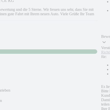
 Co. KG
ewertung und die 5 Sterne. Wir freuen uns sehr, dass Sie mit
inen gute Fahrt mit Ihrem neuen Auto. Viele Grüße Ihr Team
Bewer
Verst
Richt
für:
Es li
hrieben
Bitte
Kunde
Damit
en
teile
Ihre 