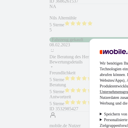
ID
3686261537
NA
Nils Altemühle
5 Sterne
5
Fahrzeug gekauft
08.02.2023
Die Beratung des Herrn Sutholt.
Bewertungsdetails
Wir benötigen Ih
Technologien ein
Freundlichkeit
Fahrzeug gekauft
abrufen können. D
5 Sterne
Websites/Apps), 
Beratung
Fahrzeug wie besc
Produktentwicklu
5 Sterne
Unternehmensgr
Antwortzeit
Weiterempfehlung
Nutzerdaten zusa
Werbung und die 
5 Sterne
ID
3532985427
Speichern von 
Personalisiert
mobile.de Nutzer
Zielgruppenfors