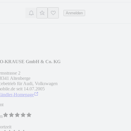
Anmelden
O-KRAUSE GmbH & Co. KG
nsstrasse 2
8341
Altenberge
cebetrieb für Audi, Volkswagen
obile.de seit
14.07.2005
Händler-Homepage
mt
rn
rtzeit