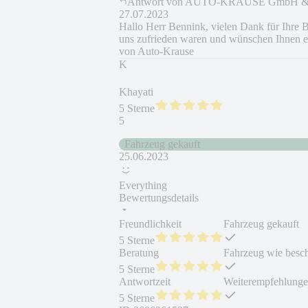
Antwort von
AUTO-KRAUSE GmbH &
27.07.2023
Hallo Herr Bennink, vielen Dank für Ihre B
uns zufrieden waren und wünschen Ihnen e
von Auto-Krause
K
Khayati
5 Sterne
5
Fahrzeug gekauft
25.06.2023
Everything
Bewertungsdetails
Freundlichkeit
Fahrzeug gekauft
5 Sterne
Beratung
Fahrzeug wie besc
5 Sterne
Antwortzeit
Weiterempfehlung
5 Sterne