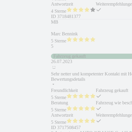
Antwortzeit
Weiterempfehlung
4 Sterne
ID
3718481377
MB
Marc Bennink
5 Sterne
5
Fahrzeug gekauft
26.07.2023
Sehr netter und kompetenter Kontakt mit He
Bewertungsdetails
Freundlichkeit
Fahrzeug gekauft
5 Sterne
Beratung
Fahrzeug wie besc
5 Sterne
Antwortzeit
Weiterempfehlung
5 Sterne
ID
3717508457