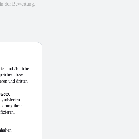
in der Bewertung.
ies und ähnliche
peichern bzw.
eren und dritten
nserer
nymisierten
sierung ihrer
fizieren.
halten,