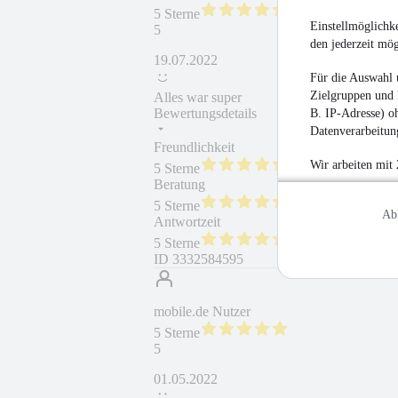
5 Sterne
Einstellmöglichke
5
den jederzeit mö
19.07.2022
Für die Auswahl 
Zielgruppen und 
Alles war super
Bewertungsdetails
B. IP-Adresse) oh
Datenverarbeitung
Freundlichkeit
Fahrzeug gekauft
Wir arbeiten mit
5 Sterne
Beratung
Fahrzeug wie besc
5 Sterne
Ab
Antwortzeit
Weiterempfehlung
5 Sterne
ID
3332584595
mobile.de Nutzer
5 Sterne
5
01.05.2022