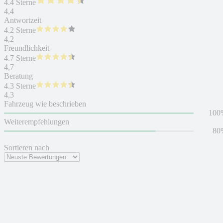
4.4 Sterne
4,4
Antwortzeit
4.2 Sterne
4,2
Freundlichkeit
4.7 Sterne
4,7
Beratung
4.3 Sterne
4,3
Fahrzeug wie beschrieben
100
Weiterempfehlungen
80
Sortieren nach