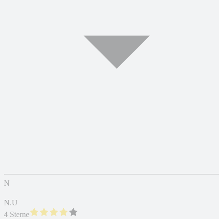
N
N.U
4 Sterne