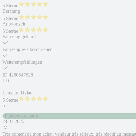
5 Sterne
Beratung
5 Sterne
Antwortzeit
5 Sterne
Fahrzeug gekauft
Fahrzeug wie beschrieben
Weiterempfehlungen
ID
4260547628
LD
Lemaitre Dylan
5 Sterne
5
Fahrzeug gekauft
24.01.2025
Très content de mon achat, vendeur très sérieux, très réactif au messa