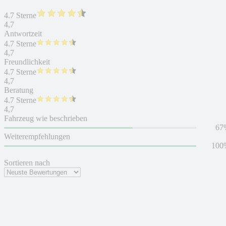
4.7 Sterne
4,7
Antwortzeit
4.7 Sterne
4,7
Freundlichkeit
4.7 Sterne
4,7
Beratung
4.7 Sterne
4,7
Fahrzeug wie beschrieben
67
Weiterempfehlungen
100
Sortieren nach