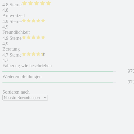
4.8 Sterne
4,8
Antwortzeit
4.9 Sterne
4,9
Freundlichkeit
4.9 Sterne
4,9
Beratung
4.7 Sterne
4,7
Fahrzeug wie beschrieben
97
Weiterempfehlungen
97
Sortieren nach