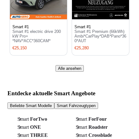
Smart #1
Smart #1
Smart #1 electric drive 200
Smart #1 Premium (66kWh)
kW Pro+
Ambi*CarPlay*DAB*Pano*36
*NAV*ACC*360CAM*
0*AUT
€25,150
€25,280
Alle ansehen
Entdecke aktuelle Smart Angebote
Beliebte Smart Modelle
Smart Fahrzeugtypen
Smart
ForTwo
Smart
ForFour
Smart
ONE
Smart
Roadster
Smart
THREE
Smart
Crossblade