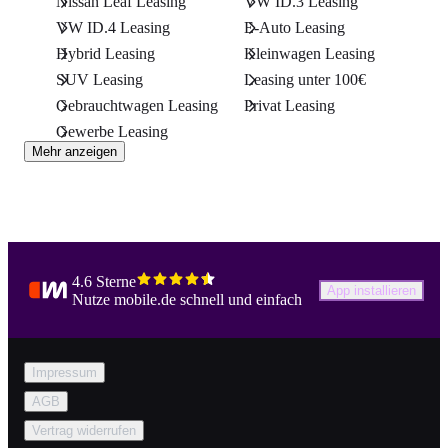
Nissan Leaf Leasing
VW ID.3 Leasing
VW ID.4 Leasing
E-Auto Leasing
Hybrid Leasing
Kleinwagen Leasing
SUV Leasing
Leasing unter 100€
Gebrauchtwagen Leasing
Privat Leasing
Gewerbe Leasing
Mehr anzeigen
4.6 Sterne
App installieren
Nutze mobile.de schnell und einfach
Impressum
AGB
Vertrag widerrufen