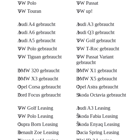
VW Polo
VW Passat
VW Touran
VW up!
Audi A4 gebraucht
Audi A3 gebraucht
Audi A6 gebraucht
Audi Q3 gebraucht
Audi A5 gebraucht
VW Golf gebraucht
VW Polo gebraucht
VW T-Roc gebraucht
VW Tiguan gebraucht
VW Passat Variant
gebraucht
BMW 320 gebraucht
BMW X1 gebraucht
BMW X3 gebraucht
BMW X5 gebraucht
Opel Corsa gebraucht
Opel Astra gebraucht
Ford Focus gebraucht
Skoda Octavia gebraucht
VW Golf Leasing
Audi A3 Leasing
VW Polo Leasing
Škoda Fabia Leasing
Cupra Born Leasing
Škoda Enyaq Leasing
Renault Zoe Leasing
Dacia Spring Leasing