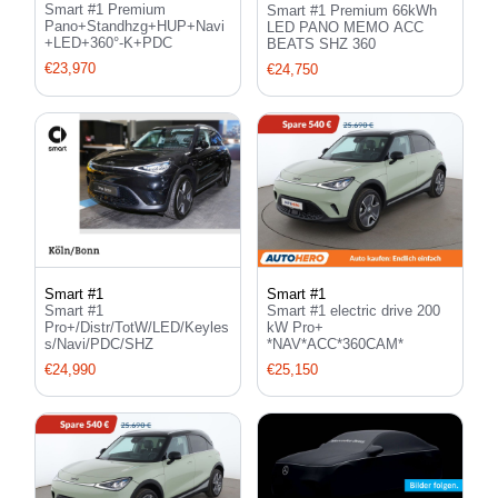
Smart #1 Premium
Smart #1 Premium 66kWh
Pano+Standhzg+HUP+Navi
LED PANO MEMO ACC
+LED+360°-K+PDC
BEATS SHZ 360
€23,970
€24,750
Smart #1
Smart #1
Smart #1
Smart #1 electric drive 200
Pro+/Distr/TotW/LED/Keyles
kW Pro+
s/Navi/PDC/SHZ
*NAV*ACC*360CAM*
€24,990
€25,150