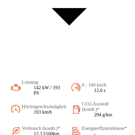
Leistung
0 - 100 km/h
142 kW / 193
12,6 s
PS
CO2-Ausstoß
Höchstgeschwindigkeit
(komb.)*
193 km/h
294 g/km
Verbrauch (komb.)*
Energieeffizienzklasse*
12,3 l/100km
-