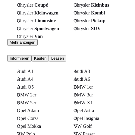
Chrysler
Coupé
Chrysler
Kleinbus
Chrysler
Kleinwagen
Chrysler
Kombi
Chrysler
Limousine
Chrysler
Pickup
Chrysler
Sportwagen
Chrysler
SUV
Chrysler
Van
Mehr anzeigen
Informieren
Kaufen
Leasen
Audi A1
Audi A3
Audi A4
Audi A6
Audi Q5
BMW 1er
BMW 2er
BMW 3er
BMW 5er
BMW X1
Opel Adam
Opel Astra
Opel Corsa
Opel Insignia
Opel Mokka
VW Golf
VW Polo
VW Passat