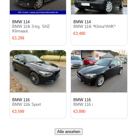
BMW 114
BMW 114
BMW 114i 3-trg. SHZ
BMW 114i *Klima*AHK*
Klimaaut.
€3,490
€3,299
BMW 116
BMW 116
BMW 116i Sport
BMW 116 i
€3,599
€3,890
Alle ansehen