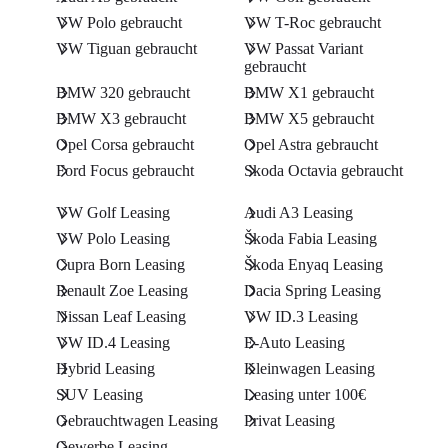
VW Polo gebraucht
VW T-Roc gebraucht
VW Tiguan gebraucht
VW Passat Variant
gebraucht
BMW 320 gebraucht
BMW X1 gebraucht
BMW X3 gebraucht
BMW X5 gebraucht
Opel Corsa gebraucht
Opel Astra gebraucht
Ford Focus gebraucht
Skoda Octavia gebraucht
VW Golf Leasing
Audi A3 Leasing
VW Polo Leasing
Škoda Fabia Leasing
Cupra Born Leasing
Škoda Enyaq Leasing
Renault Zoe Leasing
Dacia Spring Leasing
Nissan Leaf Leasing
VW ID.3 Leasing
VW ID.4 Leasing
E-Auto Leasing
Hybrid Leasing
Kleinwagen Leasing
SUV Leasing
Leasing unter 100€
Gebrauchtwagen Leasing
Privat Leasing
Gewerbe Leasing