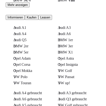
BMW
SUV
BMW
Van
Mehr anzeigen
Informieren
Kaufen
Leasen
Audi A1
Audi A3
Audi A4
Audi A6
Audi Q5
BMW 1er
BMW 2er
BMW 3er
BMW 5er
BMW X1
Opel Adam
Opel Astra
Opel Corsa
Opel Insignia
Opel Mokka
VW Golf
VW Polo
VW Passat
VW Touran
VW up!
Audi A4 gebraucht
Audi A3 gebraucht
Audi A6 gebraucht
Audi Q3 gebraucht
Audi A5 gebraucht
VW Golf gebraucht