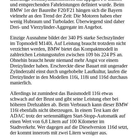
und entsprechenden Fahrleistungen definiert wurde. Beim
BMW 1er der Baureihe F20/F21 hängen sich die Bayern
vielmehr an den Trend der Zeit: Die Motoren haben eher
wenig Hubraum und Turbolader. Überwiegend sind daher
Drei- und Vierzylinder-Aggregate im Angebot.
Einzige Ausnahme bildet der 340 PS starke Sechszylinder
im Topmodell M140i. Auf Leistung braucht trotzdem nicht
verzichtet werden, BMW bietet das Kompaktmodell in
zahlreichen Leistungsstufen zwischen 109 bis 224 PS an.
Ohnehin braucht heute niemand mehr Angst vor einem
Dreizylinder haben. Erschreckte diese Bauart mit ungerader
Zylinderzahl einst durch ungehobelte Laufkultur, laufen die
Dreizylinder in den Modellen 116i, 118i und 116d durchaus
manierlich.
Allerdings ist zumindest das Basismodell 116i etwas
schwach auf der Brust und gibt seine Leistung eher bei
höheren Drehzahlen ab. Beim Verbrauch kann dieser BMW
116i ebenfalls nicht überzeugen. In einem Test kam der
ADAC trotz der serienmäßigen Start-Stopp-Automatik auf
einen Wert von 6,8 Litern auf 100 Kilometer im
Stadtverkehr. Wer dagegen auf die Dieselversion 116d setzt,
der kommt innerorts mit zwei Litern weniger aus.