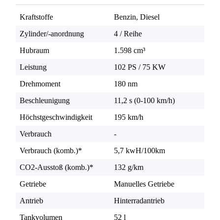
Kraftstoffe
Benzin, Diesel
Zylinder/-anordnung
4 / Reihe
Hubraum
1.598 cm³
Leistung
102 PS
/
75 KW
Drehmoment
180 nm
Beschleunigung
11,2 s (0-100 km/h)
Höchstgeschwindigkeit
195 km/h
Verbrauch
-
Verbrauch (komb.)*
5,7 kwH/100km
CO2-Ausstoß (komb.)*
132 g/km
Getriebe
Manuelles Getriebe
Antrieb
Hinterradantrieb
Tankvolumen
52 l