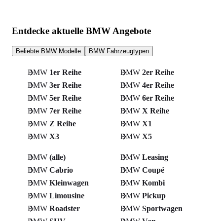
Entdecke aktuelle BMW Angebote
Beliebte BMW Modelle
BMW Fahrzeugtypen
BMW
1er Reihe
BMW
2er Reihe
BMW
3er Reihe
BMW
4er Reihe
BMW
5er Reihe
BMW
6er Reihe
BMW
7er Reihe
BMW
X Reihe
BMW
Z Reihe
BMW
X1
BMW
X3
BMW
X5
BMW
(alle)
BMW
Leasing
BMW
Cabrio
BMW
Coupé
BMW
Kleinwagen
BMW
Kombi
BMW
Limousine
BMW
Pickup
BMW
Roadster
BMW
Sportwagen