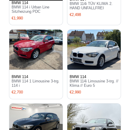
BMW 114
BMW 114i TÜV KLIMA 2.
BMW 114 i Urban Line
HAND UNFALLFREI
Sitzheizung PDC
€2,498
€1,990
BMW 114
BMW 114
BMW 114 1 Limousine 3-trg.
BMW 114i Limousine 3-trg. //
114 i
Klima // Euro 5
€2,700
€2,990