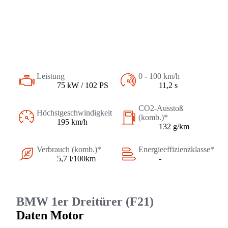
Leistung
0 - 100 km/h
75 kW / 102 PS
11,2 s
CO2-Ausstoß
Höchstgeschwindigkeit
(komb.)*
195 km/h
132 g/km
Verbrauch (komb.)*
Energieeffizienzklasse*
5,7 l/100km
-
BMW 1er Dreitürer (F21)
Daten Motor