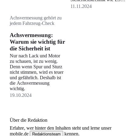
oder ABS meist fehlt, ist die
11.11.2024
Fahrt bei Glätte auch
riskanter. Etwaige Schäden
Achsvermessung gehört zu
zu reparieren wird zudem
jedem Fahrzeug-Check
teuer. Wer richtig einmottet,
geht auf Nummer sicher und
Achsvermessung:
trägt zum Werterhalt des
Warum sie wichtig für
Oldtimers bei.
die Sicherheit ist
Nur nach Lack und Motor
zu schauen, ist zu wenig.
Denn wenn Spur und Sturz
nicht stimmen, wird es teuer
und gefährlich. Deshalb ist
die Achsvermessung
wichtig.
19.10.2024
Über die Redaktion
Erfahre, wer
hinter den Inhalten steht und lerne unser
mobile.de
kennen.
Redaktionsteam