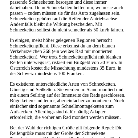
passende Schneeketten besorgen und diese immer
dabeihaben. Denn Schneeketten helfen nur, wenn sie auch
passen – zudem müssen sie für das Auto zugelassen sein.
Schneeketten gehören auf die Reifen der Antriebsachse.
Andernfalls bleibt die Wirkung bescheiden. Mit
Schneeketten solltest du nicht schneller als 50 km/h fahren.
In einigen, meist höher gelegenen Regionen herrscht
Schneekettenpflicht. Diese erkennst du an dem blauen
Verkehrszeichen 268 (ein weißes Rad mit montierten
Schneeketten). Wer trotz Schneekettenpflicht mit blanken
Reifen unterwegs ist, riskiert ein Bußgeld von 20 Euro. In
Österreich kostet die Missachtung mindestens 35 Euro, in
der Schweiz mindestens 100 Franken.
Es existieren unterschiedliche Arten von Schneeketten.
Günstig sind Seilketten. Sie werden im Stand montiert und
mit einem Seilring auf der Innenseite des Rads geschlossen.
Bügelketten sind teurer, aber einfacher zu montieren. Noch
einfacher sind sogenannte Schnellmontageketten zum
Aufstecken. Allerdings sind dafür häufig Adapter
erforderlich, die vorher am Rad montiert werden müssen.
Bei der Wahl der richtigen Größe gilt folgende Regel: Die
Reifengröße muss mit der Größe der Schneekette