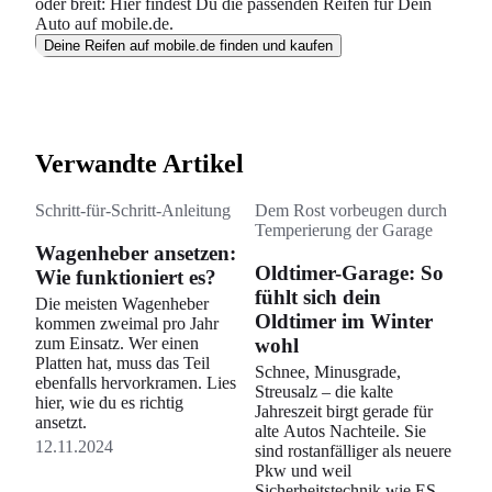
oder breit: Hier findest Du die passenden Reifen für Dein
Auto auf mobile.de.
Deine Reifen auf mobile.de finden und kaufen
Verwandte Artikel
Schritt-für-Schritt-Anleitung
Dem Rost vorbeugen durch
Temperierung der Garage
Wagenheber ansetzen:
Oldtimer-Garage: So
Wie funktioniert es?
fühlt sich dein
Die meisten Wagenheber
Oldtimer im Winter
kommen zweimal pro Jahr
zum Einsatz. Wer einen
wohl
Platten hat, muss das Teil
Schnee, Minusgrade,
ebenfalls hervorkramen. Lies
Streusalz – die kalte
hier, wie du es richtig
Jahreszeit birgt gerade für
ansetzt.
alte Autos Nachteile. Sie
12.11.2024
sind rostanfälliger als neuere
Pkw und weil
Sicherheitstechnik wie ESP