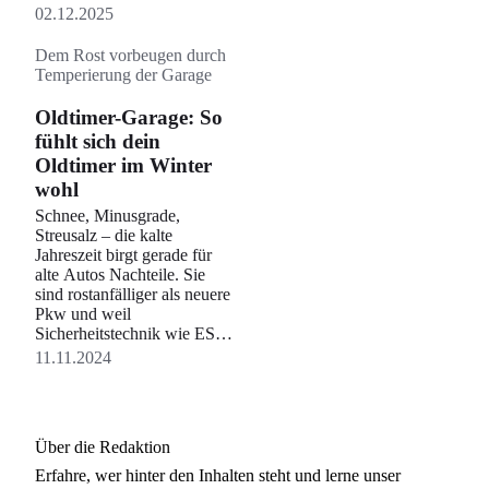
02.12.2025
Dem Rost vorbeugen durch
Temperierung der Garage
Oldtimer-Garage: So
fühlt sich dein
Oldtimer im Winter
wohl
Schnee, Minusgrade,
Streusalz – die kalte
Jahreszeit birgt gerade für
alte Autos Nachteile. Sie
sind rostanfälliger als neuere
Pkw und weil
Sicherheitstechnik wie ESP
oder ABS meist fehlt, ist die
11.11.2024
Fahrt bei Glätte auch
riskanter. Etwaige Schäden
zu reparieren wird zudem
teuer. Wer richtig einmottet,
Über die Redaktion
geht auf Nummer sicher und
trägt zum Werterhalt des
Erfahre, wer
hinter den Inhalten steht und lerne unser