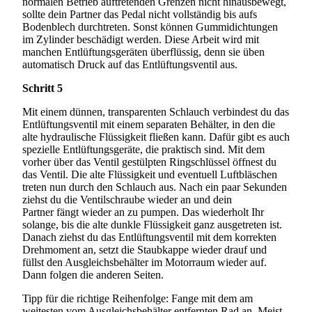
normalen Betrieb auftretenden Grenzen nicht hinausbewegt,
sollte dein Partner das Pedal nicht vollständig bis aufs
Bodenblech durchtreten. Sonst können Gummidichtungen
im Zylinder beschädigt werden. Diese Arbeit wird mit
manchen Entlüftungsgeräten überflüssig, denn sie üben
automatisch Druck auf das Entlüftungsventil aus.
Schritt 5
Mit einem dünnen, transparenten Schlauch verbindest du das
Entlüftungsventil mit einem separaten Behälter, in den die
alte hydraulische Flüssigkeit fließen kann. Dafür gibt es auch
spezielle Entlüftungsgeräte, die praktisch sind. Mit dem
vorher über das Ventil gestülpten Ringschlüssel öffnest du
das Ventil. Die alte Flüssigkeit und eventuell Luftbläschen
treten nun durch den Schlauch aus. Nach ein paar Sekunden
ziehst du die Ventilschraube wieder an und dein
Partner fängt wieder an zu pumpen. Das wiederholt Ihr
solange, bis die alte dunkle Flüssigkeit ganz ausgetreten ist.
Danach ziehst du das Entlüftungsventil mit dem korrekten
Drehmoment an, setzt die Staubkappe wieder drauf und
füllst den Ausgleichsbehälter im Motorraum wieder auf.
Dann folgen die anderen Seiten.
Tipp für die richtige Reihenfolge: Fange mit dem am
weitesten vom Ausgleichsbehälter entfernten Rad an. Meist