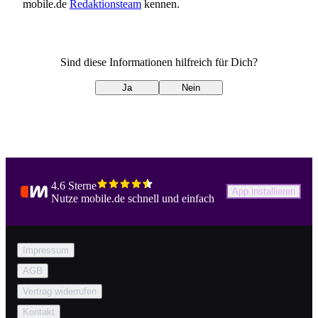
Oldtimers bei.
mobile.de
Redaktionsteam
kennen.
Sind diese Informationen hilfreich für Dich?
Ja
Nein
4.6 Sterne
App installieren
Nutze mobile.de schnell und einfach
Impressum
AGB
Vertrag widerrufen
Kontakt