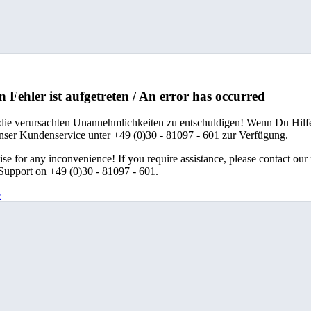
n Fehler ist aufgetreten / An error has occurred
 die verursachten Unannehmlichkeiten zu entschuldigen! Wenn Du Hilfe
unser Kundenservice unter +49 (0)30 - 81097 - 601 zur Verfügung.
se for any inconvenience! If you require assistance, please contact our
upport on +49 (0)30 - 81097 - 601.
e