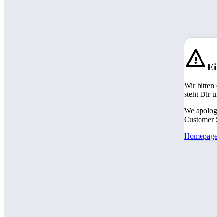
Ei
Wir bitten
steht Dir 
We apologi
Customer S
Homepag