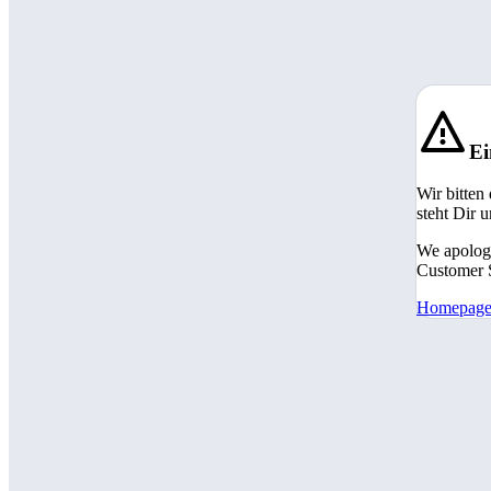
Ei
Wir bitten
steht Dir 
We apologi
Customer S
Homepag