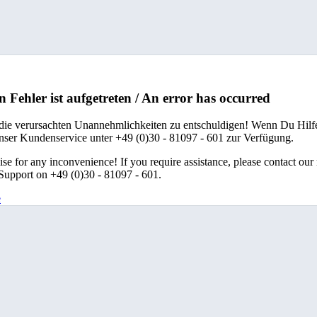
n Fehler ist aufgetreten / An error has occurred
 die verursachten Unannehmlichkeiten zu entschuldigen! Wenn Du Hilfe
unser Kundenservice unter +49 (0)30 - 81097 - 601 zur Verfügung.
se for any inconvenience! If you require assistance, please contact our
upport on +49 (0)30 - 81097 - 601.
e