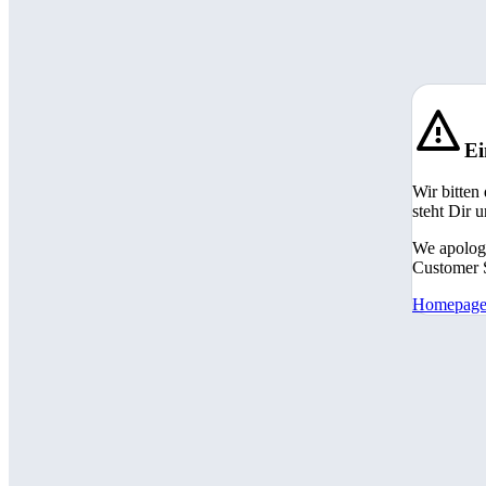
Ei
Wir bitten
steht Dir 
We apologi
Customer S
Homepag