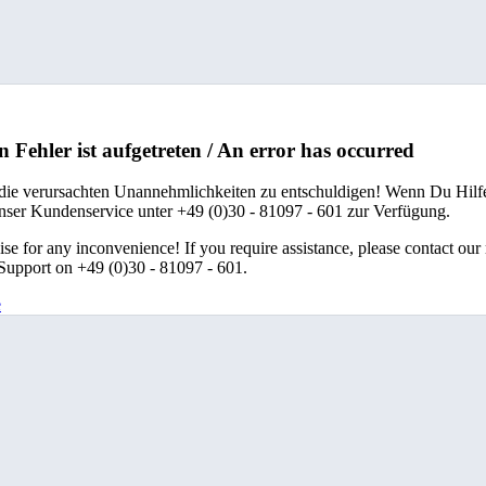
n Fehler ist aufgetreten / An error has occurred
 die verursachten Unannehmlichkeiten zu entschuldigen! Wenn Du Hilfe
unser Kundenservice unter +49 (0)30 - 81097 - 601 zur Verfügung.
se for any inconvenience! If you require assistance, please contact our
upport on +49 (0)30 - 81097 - 601.
e