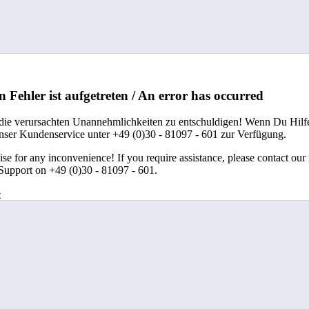
n Fehler ist aufgetreten / An error has occurred
 die verursachten Unannehmlichkeiten zu entschuldigen! Wenn Du Hilfe
unser Kundenservice unter +49 (0)30 - 81097 - 601 zur Verfügung.
se for any inconvenience! If you require assistance, please contact our
upport on +49 (0)30 - 81097 - 601.
e