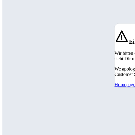
Ei
Wir bitten
steht Dir 
We apologi
Customer S
Homepag