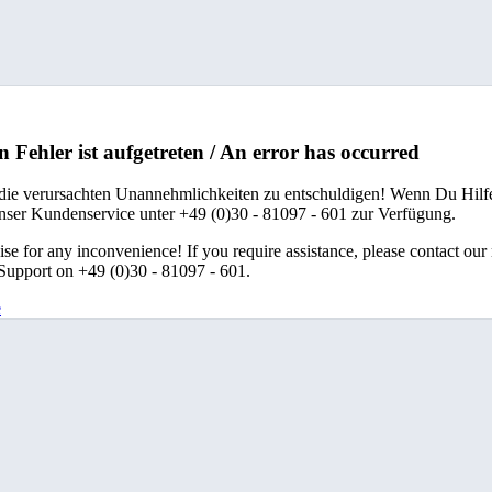
n Fehler ist aufgetreten / An error has occurred
 die verursachten Unannehmlichkeiten zu entschuldigen! Wenn Du Hilfe
unser Kundenservice unter +49 (0)30 - 81097 - 601 zur Verfügung.
se for any inconvenience! If you require assistance, please contact our
upport on +49 (0)30 - 81097 - 601.
e