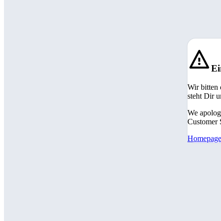
Ei
Wir bitten
steht Dir 
We apologi
Customer S
Homepag