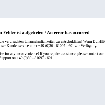
n Fehler ist aufgetreten / An error has occurred
 die verursachten Unannehmlichkeiten zu entschuldigen! Wenn Du Hilfe
unser Kundenservice unter +49 (0)30 - 81097 - 601 zur Verfügung.
se for any inconvenience! If you require assistance, please contact our
upport on +49 (0)30 - 81097 - 601.
e