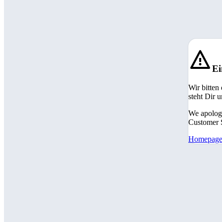
Ei
Wir bitten
steht Dir 
We apologi
Customer S
Homepag