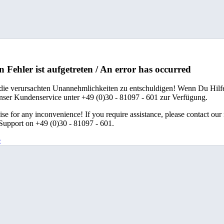
n Fehler ist aufgetreten / An error has occurred
 die verursachten Unannehmlichkeiten zu entschuldigen! Wenn Du Hilfe
unser Kundenservice unter +49 (0)30 - 81097 - 601 zur Verfügung.
se for any inconvenience! If you require assistance, please contact our
upport on +49 (0)30 - 81097 - 601.
e