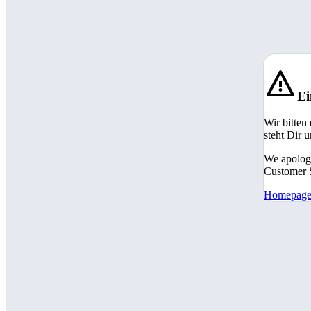
Ei
Wir bitten
steht Dir 
We apologi
Customer S
Homepag