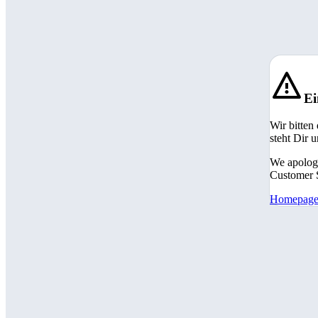
Ei
Wir bitten
steht Dir 
We apologi
Customer S
Homepag