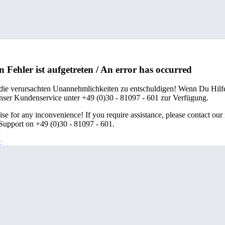
n Fehler ist aufgetreten / An error has occurred
 die verursachten Unannehmlichkeiten zu entschuldigen! Wenn Du Hilfe
unser Kundenservice unter +49 (0)30 - 81097 - 601 zur Verfügung.
se for any inconvenience! If you require assistance, please contact our
upport on +49 (0)30 - 81097 - 601.
e