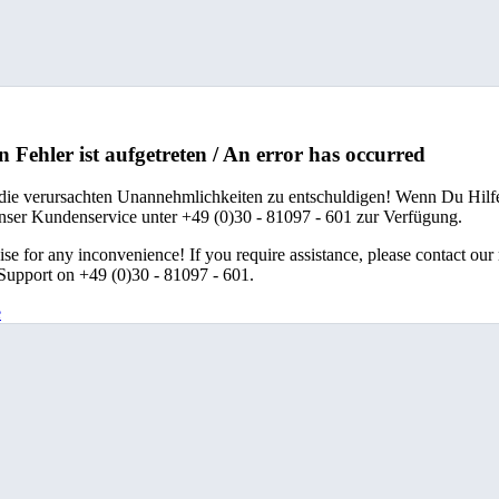
n Fehler ist aufgetreten / An error has occurred
 die verursachten Unannehmlichkeiten zu entschuldigen! Wenn Du Hilfe
unser Kundenservice unter +49 (0)30 - 81097 - 601 zur Verfügung.
se for any inconvenience! If you require assistance, please contact our
upport on +49 (0)30 - 81097 - 601.
e