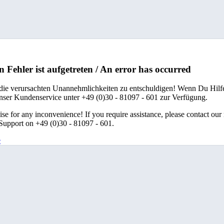
n Fehler ist aufgetreten / An error has occurred
 die verursachten Unannehmlichkeiten zu entschuldigen! Wenn Du Hilfe
unser Kundenservice unter +49 (0)30 - 81097 - 601 zur Verfügung.
se for any inconvenience! If you require assistance, please contact our
upport on +49 (0)30 - 81097 - 601.
e