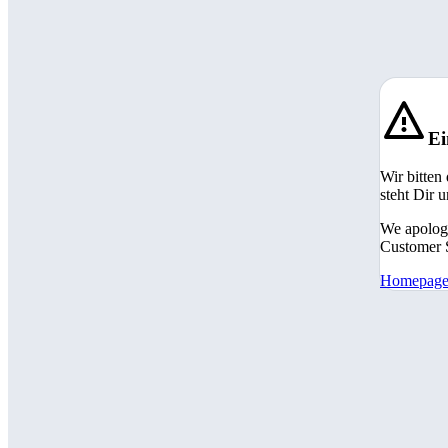
Ei
Wir bitten
steht Dir 
We apologi
Customer S
Homepag