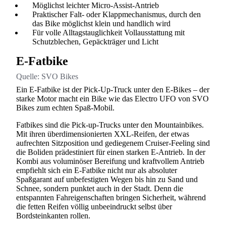
Möglichst leichter Micro-Assist-Antrieb
Praktischer Falt- oder Klappmechanismus, durch den
das Bike möglichst klein und handlich wird
Für volle Alltagstauglichkeit Vollausstattung mit
Schutzblechen, Gepäckträger und Licht
E-Fatbike
Quelle:
SVO Bikes
Ein E-Fatbike ist der Pick-Up-Truck unter den E-Bikes – der
starke Motor macht ein Bike wie das Electro UFO von SVO
Bikes zum echten Spaß-Mobil.
Fatbikes sind die Pick-up-Trucks unter den Mountainbikes.
Mit ihren überdimensionierten XXL-Reifen, der etwas
aufrechten Sitzposition und gediegenem Cruiser-Feeling sind
die Boliden prädestiniert für einen starken E-Antrieb. In der
Kombi aus voluminöser Bereifung und kraftvollem Antrieb
empfiehlt sich ein E-Fatbike nicht nur als absoluter
Spaßgarant auf unbefestigten Wegen bis hin zu Sand und
Schnee, sondern punktet auch in der Stadt. Denn die
entspannten Fahreigenschaften bringen Sicherheit, während
die fetten Reifen völlig unbeeindruckt selbst über
Bordsteinkanten rollen.