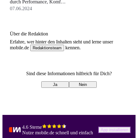
durch Performance, Komfort
und Technologie
07.06.2024
herausstechen.
Über die Redaktion
Erfahre, wer
hinter den Inhalten steht und lerne unser
mobile.de
kennen.
Redaktionsteam
Sind diese Informationen hilfreich für Dich?
Ja
Nein
4.6 Sterne
App installieren
Nutze mobile.de schnell und einfach