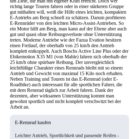
um Ziele, die man mit eigener Kraft erreicht. Doch wer
richtig lange Touren fahren oder in einer stärkeren Gruppe
gut mithalten will, weiß die Hilfe eines leichten, kompakten
E-Antriebs am Berg schnell zu schätzen. Darum profitieren
E-Rennräder von den leichten Micro-Assist-Antrieben. So
ein Motor hilft am Berg, man kann auf der Ebene aber auch
gut und quasi ohne Reibungsverluste ohne Unterstützung
treten. Moderne Antriebe wie der Fazua Evation besitzen
einen Freilauf, der oberhalb von 25 km/h den Antrieb
komplett entkoppelt. Auch Boschs Active Line Plus oder der
Ebikemotion X35 M1 (von Mahle) fahren sich oberhalb der
25 km/h ohne spürbare Reibung. Der unvergleichlich
leichtfüßige Charakter eines Rennrads bleibt mit so einem
Antrieb und Gewicht von maximal 15 Kilo noch erhalten.
Neben Training und Touren ist das E-Rennrad (oder E-
Roadbike) auch interessant für alle sportlichen Fahrer, die
mit dem Rennrad täglich zur Arbeit fahren. Dank der
dezenten, aber wirksamen Unterstützung kommt man
gewohnt sportlich und nicht komplett verschwitzt bei der
Arbeit an.
E-Rennrad kaufen
Leichter Antrieb, Sportlichkeit und passende Reifen -