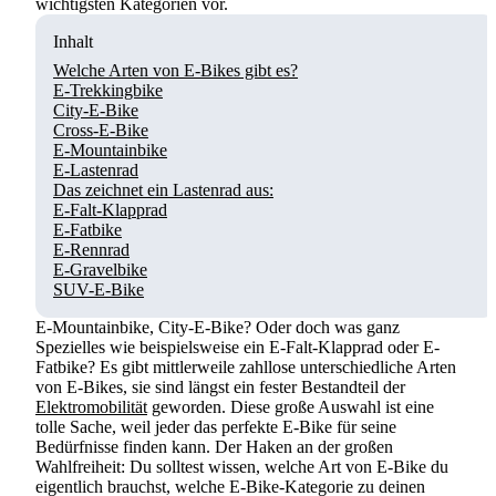
wichtigsten Kategorien vor.
Inhalt
Welche Arten von E-Bikes gibt es?
E-Trekkingbike
City-E-Bike
Cross-E-Bike
E-Mountainbike
E-Lastenrad
Das zeichnet ein Lastenrad aus:
E-Falt-Klapprad
E-Fatbike
E-Rennrad
E-Gravelbike
SUV-E-Bike
E-Mountainbike, City-E-Bike? Oder doch was ganz
Spezielles wie beispielsweise ein E-Falt-Klapprad oder E-
Fatbike? Es gibt mittlerweile zahllose unterschiedliche Arten
von E-Bikes, sie sind längst ein fester Bestandteil der
Elektromobilität
geworden. Diese große Auswahl ist eine
tolle Sache, weil jeder das perfekte E-Bike für seine
Bedürfnisse finden kann. Der Haken an der großen
Wahlfreiheit: Du solltest wissen, welche Art von E-Bike du
eigentlich brauchst, welche E-Bike-Kategorie zu deinen