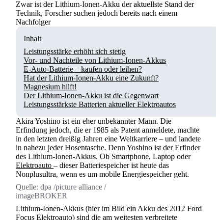
Zwar ist der Lithium-Ionen-Akku der aktuellste Stand der
Technik, Forscher suchen jedoch bereits nach einem
Nachfolger
Inhalt
Leistungsstärke erhöht sich stetig
Vor- und Nachteile von Lithium-Ionen-Akkus
E-Auto-Batterie – kaufen oder leihen?
Hat der Lithium-Ionen-Akku eine Zukunft?
Magnesium hilft!
Der Lithium-Ionen-Akku ist die Gegenwart
Leistungsstärkste Batterien aktueller Elektroautos
Akira Yoshino ist ein eher unbekannter Mann. Die
Erfindung jedoch, die er 1985 als Patent anmeldete, machte
in den letzten dreißig Jahren eine Weltkarriere – und landete
in nahezu jeder Hosentasche. Denn Yoshino ist der Erfinder
des Lithium-Ionen-Akkus. Ob Smartphone, Laptop oder
Elektroauto
– dieser Batteriespeicher ist heute das
Nonplusultra, wenn es um mobile Energiespeicher geht.
Quelle:
dpa /picture alliance /
imageBROKER
Lithium-Ionen-Akkus (hier im Bild ein Akku des 2012 Ford
Focus Elektroauto) sind die am weitesten verbreitete