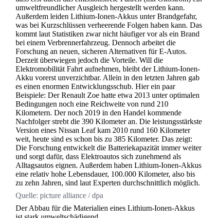
umweltfreundlicher Ausgleich hergestellt werden kann.
Außerdem leiden Lithium-Ionen-Akkus unter Brandgefahr,
was bei Kurzschlüssen verheerende Folgen haben kann. Das
kommt laut Statistiken zwar nicht häufiger vor als ein Brand
bei einem Verbrennerfahrzeug. Dennoch arbeitet die
Forschung an neuen, sicheren Alternativen für E-Autos.
Derzeit überwiegen jedoch die Vorteile. Will die
Elektromobilität Fahrt aufnehmen, bleibt der Lithium-Ionen-
Akku vorerst unverzichtbar. Allein in den letzten Jahren gab
es einen enormen Entwicklungsschub. Hier ein paar
Beispiele: Der Renault Zoe hatte etwa 2013 unter optimalen
Bedingungen noch eine Reichweite von rund 210
Kilometern. Der noch 2019 in den Handel kommende
Nachfolger strebt die 390 Kilometer an. Die leistungsstärkste
Version eines Nissan Leaf kam 2010 rund 160 Kilometer
weit, heute sind es schon bis zu 385 Kilometer. Das zeigt:
Die Forschung entwickelt die Batteriekapazität immer weiter
und sorgt dafür, dass Elektroautos sich zunehmend als
Alltagsautos eignen. Außerdem haben Lithium-Ionen-Akkus
eine relativ hohe Lebensdauer, 100.000 Kilometer, also bis
zu zehn Jahren, sind laut Experten durchschnittlich möglich.
Quelle:
picture alliance / dpa
Der Abbau für die Materialien eines Lithium-Ionen-Akkus
ist stark umweltschädigend