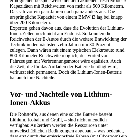
ermöglichen beispielsweise bei dem aktuellen Tesla Model 3
Kapazitäten mit Reichweiten von mehr als 500 Kilometern.
Das sah vor ein paar Jahren noch ganz anders aus. Die
ursprüngliche Kapazität von einem BMW i3 lag bei knapp
über 200 Kilometern.
Experten gehen davon aus, dass die Evolution der Lithium-
Ionen-Zellen noch nicht am Ende ist. So könnten die
Reichweiten der E-Autos durch die weitere Entwicklung der
Technik in den nächsten zehn Jahren um 30 Prozent
zulegen. Dann wären mit einem typischen Elektroauto rund
800 Kilometer Reichweite möglich, der Vorteil von
Fahrzeugen mit Verbrennungsmotor wäre egalisiert. Auch
die Zeit, die für das Aufladen der Batterie benötigt wird,
verkürzt sich permanent. Doch die Lithium-Ionen-Batterie
hat auch ihre Nachteile.
Vor- und Nachteile von Lithium-
Ionen-Akkus
Die Rohstoffe, aus denen eine solche Batterie besteht –
Lithium, Kobalt und Grafit, – sind nicht unendlich
verfügbar. Außerdem werden die Ressourcen unter
umweltschädlichen Bedingungen abgebaut – was bedeutet,
dass erst durch das emissionsfreie Fahren (mit Ökostrom) ein