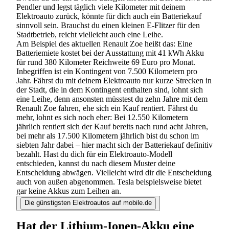
Pendler und legst täglich viele Kilometer mit deinem
Elektroauto zurück, könnte für dich auch ein Batteriekauf
sinnvoll sein. Brauchst du einen kleinen E-Flitzer für den
Stadtbetrieb, reicht vielleicht auch eine Leihe.
Am Beispiel des aktuellen Renault Zoe heißt das: Eine
Batteriemiete kostet bei der Ausstattung mit 41 kWh Akku
für rund 380 Kilometer Reichweite 69 Euro pro Monat.
Inbegriffen ist ein Kontingent von 7.500 Kilometern pro
Jahr. Fährst du mit deinem Elektroauto nur kurze Strecken in
der Stadt, die in dem Kontingent enthalten sind, lohnt sich
eine Leihe, denn ansonsten müsstest du zehn Jahre mit dem
Renault Zoe fahren, ehe sich ein Kauf rentiert. Fährst du
mehr, lohnt es sich noch eher: Bei 12.550 Kilometern
jährlich rentiert sich der Kauf bereits nach rund acht Jahren,
bei mehr als 17.500 Kilometern jährlich bist du schon im
siebten Jahr dabei – hier macht sich der Batteriekauf definitiv
bezahlt. Hast du dich für ein Elektroauto-Modell
entschieden, kannst du nach diesem Muster deine
Entscheidung abwägen. Vielleicht wird dir die Entscheidung
auch von außen abgenommen. Tesla beispielsweise bietet
gar keine Akkus zum Leihen an.
Die günstigsten Elektroautos auf mobile.de
Hat der Lithium-Ionen-Akku eine