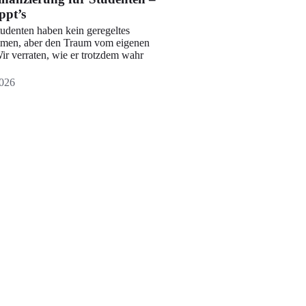
ppt’s
tudenten haben kein geregeltes
men, aber den Traum vom eigenen
ir verraten, wie er trotzdem wahr
026