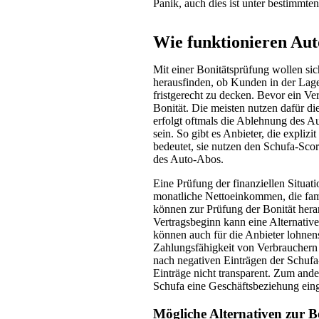
Panik, auch dies ist unter bestimmt
Wie funktionieren Au
Mit einer Bonitätsprüfung wollen si
herausfinden, ob Kunden in der Lage
fristgerecht zu decken. Bevor ein Ve
Bonität. Die meisten nutzen dafür die
erfolgt oftmals die Ablehnung des A
sein. So gibt es Anbieter, die expli
bedeutet, sie nutzen den Schufa-Sco
des Auto-Abos.
Eine Prüfung der finanziellen Situa
monatliche Nettoeinkommen, die famil
können zur Prüfung der Bonität her
Vertragsbeginn kann eine Alternativ
können auch für die Anbieter lohnens
Zahlungsfähigkeit von Verbrauchern n
nach negativen Einträgen der Schufa
Einträge nicht transparent. Zum ande
Schufa eine Geschäftsbeziehung einge
Mögliche Alternativen zur B