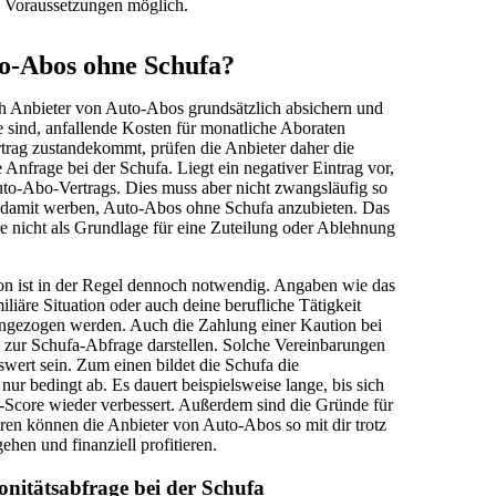
en Voraussetzungen möglich.
to-Abos ohne Schufa?
ch Anbieter von Auto-Abos grundsätzlich absichern und
 sind, anfallende Kosten für monatliche Aboraten
rtrag zustandekommt, prüfen die Anbieter daher die
 Anfrage bei der Schufa. Liegt ein negativer Eintrag vor,
uto-Abo-Vertrags. Dies muss aber nicht zwangsläufig so
zit damit werben, Auto-Abos ohne Schufa anzubieten. Das
re nicht als Grundlage für eine Zuteilung oder Ablehnung
tion ist in der Regel dennoch notwendig. Angaben wie das
iäre Situation oder auch deine berufliche Tätigkeit
angezogen werden. Auch die Zahlung einer Kaution bei
e zur Schufa-Abfrage darstellen. Solche Vereinbarungen
wert sein. Zum einen bildet die Schufa die
ur bedingt ab. Es dauert beispielsweise lange, bis sich
-Score wieder verbessert. Außerdem sind die Gründe für
ren können die Anbieter von Auto-Abos so mit dir trotz
hen und finanziell profitieren.
onitätsabfrage bei der Schufa