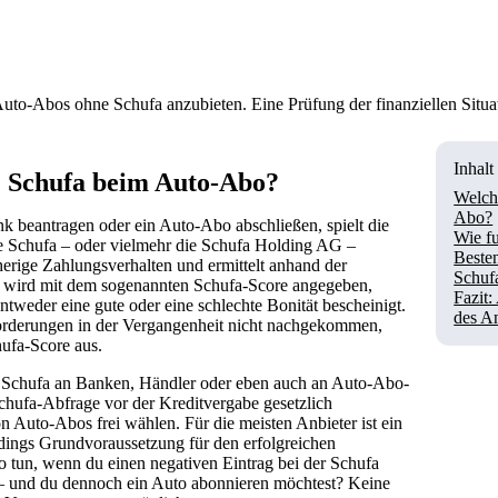
Auto-Abos ohne Schufa anzubieten. Eine Prüfung der finanziellen Situati
Inhalt
ie Schufa beim Auto-Abo?
Welche
Abo?
nk beantragen oder ein Auto-Abo abschließen, spielt die
Wie f
ie Schufa – oder vielmehr die Schufa Holding AG –
Besten
herige Zahlungsverhalten und ermittelt anhand der
Schuf
se wird mit dem sogenannten Schufa-Score angegeben,
Fazit
ntweder eine gute oder eine schlechte Bonität bescheinigt.
des An
forderungen in der Vergangenheit nicht nachgekommen,
hufa-Score aus.
 Schufa an Banken, Händler oder eben auch an Auto-Abo-
hufa-Abfrage vor der Kreditvergabe gesetzlich
on Auto-Abos frei wählen. Für die meisten Anbieter ist ein
erdings Grundvoraussetzung für den erfolgreichen
 tun, wenn du einen negativen Eintrag bei der Schufa
st – und du dennoch ein Auto abonnieren möchtest? Keine