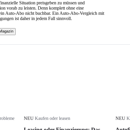
 finanzielle Situation preisgeben zu müssen und
ion vorab zu leisten. Denn komplett ohne eine
ein Auto-Abo nicht buchbar. Ein Auto-Abo-Vergleich mit
ungen ist daher in jedem Fall sinnvoll.
 Magazin
Probleme
NEU
Kaufen oder leasen
NEU
K
Leasing oder Finanzierung: Das
Autof